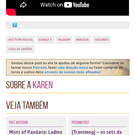
AUCTION HOUSE
DIABLO 3
PALADIN
PARÓDIA
SEGUNDA
CASA DE LEILÕES
Gostou desse post ou ele te ajudou de alguma forma? Considere se
tornar nosso
Patreon
, fazer
uma doação única
ou fazer compras de
livros e outros itens
através de nossos links afiliados
!
Sobre a
Karen
Veja também
Post Anterior
Próximo Post
Mists of Pandaria: Ladino
[Transmog] – os sets da