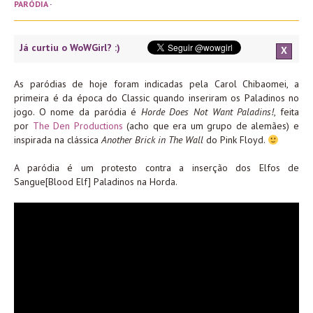
PARÓDIA
·
Já curtiu o WoWGirl? :)
X
As paródias de hoje foram indicadas pela Carol Chibaomei, a
primeira é da época do Classic quando inseriram os Paladinos no
jogo. O nome da paródia é
Horde Does Not Want Paladins!
, feita
por
The Den Productions
(acho que era um grupo de alemães) e
inspirada na clássica
Another Brick in The Wall
do Pink Floyd.
A paródia é um protesto contra a inserção dos Elfos de
Sangue[Blood Elf] Paladinos na Horda.