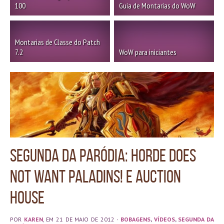
100
Guia de Montarias do WoW
Montarias de Classe do Patch
7.2
WoW para iniciantes
Segunda da Paródia: Horde Does
Not Want Paladins! e Auction
House
POR
KAREN
, EM 21 DE MAIO DE 2012
·
BOBAGENS
,
VÍDEOS
,
SEGUNDA DA