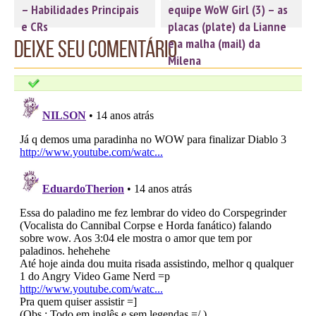
– Habilidades Principais
equipe WoW Girl (3) – as
e CRs
placas (plate) da Lianne
e a malha (mail) da
Deixe seu comentário
Milena