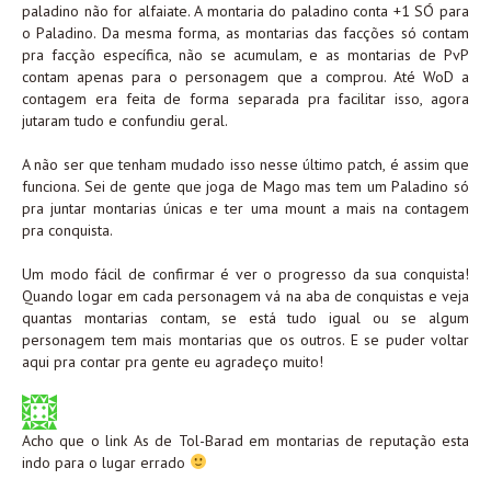
paladino não for alfaiate. A montaria do paladino conta +1 SÓ para
o Paladino. Da mesma forma, as montarias das facções só contam
pra facção específica, não se acumulam, e as montarias de PvP
contam apenas para o personagem que a comprou. Até WoD a
contagem era feita de forma separada pra facilitar isso, agora
jutaram tudo e confundiu geral.
A não ser que tenham mudado isso nesse último patch, é assim que
funciona. Sei de gente que joga de Mago mas tem um Paladino só
pra juntar montarias únicas e ter uma mount a mais na contagem
pra conquista.
Um modo fácil de confirmar é ver o progresso da sua conquista!
Quando logar em cada personagem vá na aba de conquistas e veja
quantas montarias contam, se está tudo igual ou se algum
personagem tem mais montarias que os outros. E se puder voltar
aqui pra contar pra gente eu agradeço muito!
Acho que o link As de Tol-Barad em montarias de reputação esta
indo para o lugar errado