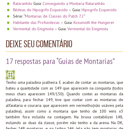
Rataranhão
Guia:
Conseguindo a Montaria Rataranhão
Rédeas do Hipogrifo Esquecido
– Guia:
Hipogrifo Esquecido
Série: “
Montarias de Classes do Patch 7.2
“
Habitante das Profundezas
– Guia:
Kosumoth the Hungerer
Vermental do Enigmista
– Guia:
Vermental do Enigmista
Deixe seu comentário
17 respostas para “Guias de Montarias”
Tenho uma paladina joalheira. E acabei de contar as montarias, que
bateu a quantidade com as 149 que aparecem na conquista (todos
meus chars aparecem 149/150). Quando contei as montarias da
paladina, para fechar 149, tive que contar com as montarias de
alfaiataria e couraria que aparecem em vermelho(não usáveis pela
paladina), assim como a montaria que tenho de 100 wins x3
também fora incluída na contagem. Na bruxa contabilizei 148,
incluindo as duas da classe, porém não tenho a da arena. Na DK,
fechei 148 montarias, e na ladina 146 (ela não tem montarias de