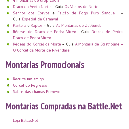
4 montarias de drop 100%
Draco do Vento Norte
– Guia:
Os Ventos do Norte
Senhor dos Corvos
e
Falcão de Fogo Puro Sangue
–
Guia:
Especial de Carnaval
Pantera
e
Raptor
– Guia:
As Montarias de Zul’Gurub
Rédeas do Draco de Pedra Vítreo
– Guia:
Dracos de Pedra:
Draco de Pedra Vítreo
Rédeas do Corcel da Morte
– Guia:
A Montaria de Stratholme –
O Corcel da Morte de Rivendare
Montarias Promocionais
Recrute um amigo
Corcel do Regresso
Sabre-das-chamas Primevo
Montarias Compradas na Battle.Net
Loja Battle.Net