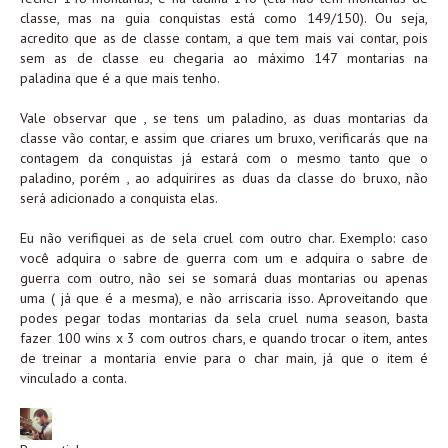
classe, mas na guia conquistas está como 149/150). Ou seja,
acredito que as de classe contam, a que tem mais vai contar, pois
sem as de classe eu chegaria ao máximo 147 montarias na
paladina que é a que mais tenho.
Vale observar que , se tens um paladino, as duas montarias da
classe vão contar, e assim que criares um bruxo, verificarás que na
contagem da conquistas já estará com o mesmo tanto que o
paladino, porém , ao adquirires as duas da classe do bruxo, não
será adicionado a conquista elas.
Eu não verifiquei as de sela cruel com outro char. Exemplo: caso
você adquira o sabre de guerra com um e adquira o sabre de
guerra com outro, não sei se somará duas montarias ou apenas
uma ( já que é a mesma), e não arriscaria isso. Aproveitando que
podes pegar todas montarias da sela cruel numa season, basta
fazer 100 wins x 3 com outros chars, e quando trocar o item, antes
de treinar a montaria envie para o char main, já que o item é
vinculado a conta.