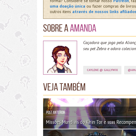
forma? Considere se tornar nosso
Patreon
, fa
uma doação única
ou fazer compras de livros
outros itens
através de nossos links afiliado
Sobre a
Amanda
Caçadora que joga pela Alianç
seu pet Zebra e adora colecion
CAYLENE @ GALLYWIX
@AM
Veja também
Post Anterior
Missões Mundiais do Kirin Tor e suas Recompe