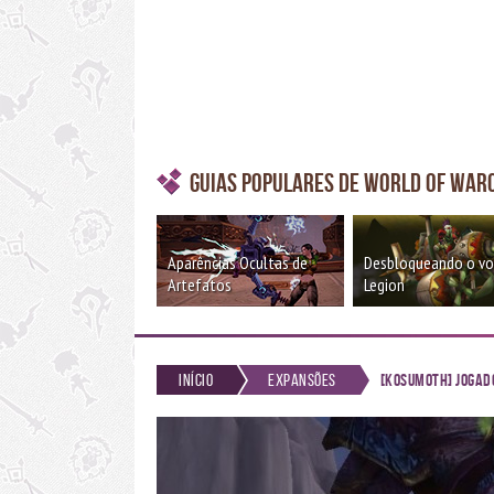
Guias Populares de World of War
Aparências Ocultas de
Desbloqueando o v
Artefatos
Legion
Início
Expansões
[Kosumoth] Jogad