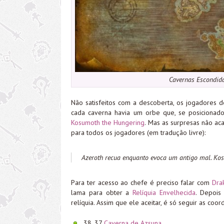
Cavernas Escondida
Não satisfeitos com a descoberta, os jogadores 
cada caverna havia um orbe que, se posiciona
Kosumoth the Hungering
. Mas as surpresas não a
para todos os jogadores (em tradução livre):
Azeroth recua enquanto evoca um antigo mal. Ko
Para ter acesso ao chefe é preciso falar com
Drak
lama para obter a
Relíquia Envelhecida
. Depois
relíquia. Assim que ele aceitar, é só seguir as co
38, 37
Caverna de Azsuna