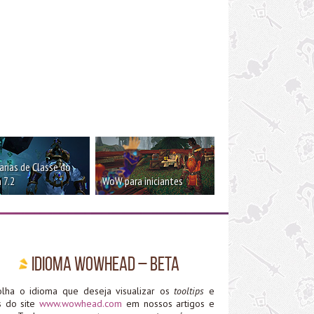
rias de Classe do
 7.2
WoW para iniciantes
Idioma WoWHead – Beta
olha o idioma que deseja visualizar os
tooltips
e
ks do site
www.wowhead.com
em nossos artigos e