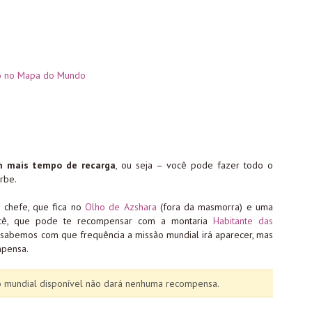
ro no Mapa do Mundo
 mais tempo de recarga
, ou seja – você pode fazer todo o
rbe.
o chefe, que fica no
Olho de Azshara
(fora da masmorra) e uma
você, que pode te recompensar com a montaria
Habitante das
o sabemos com que frequência a missão mundial irá aparecer, mas
mpensa.
o mundial disponível não dará nenhuma recompensa.