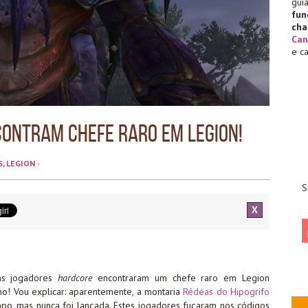
gu
fu
cha
Can
e c
ontram Chefe Raro em Legion!
S
,
LEGION
·
S
X
uns jogadores
hardcore
encontraram um chefe raro em Legion
o! Vou explicar: aparentemente, a montaria
Rédeas do Hipogrifo
o, mas nunca foi lançada. Estes jogadores fuçaram nos códigos