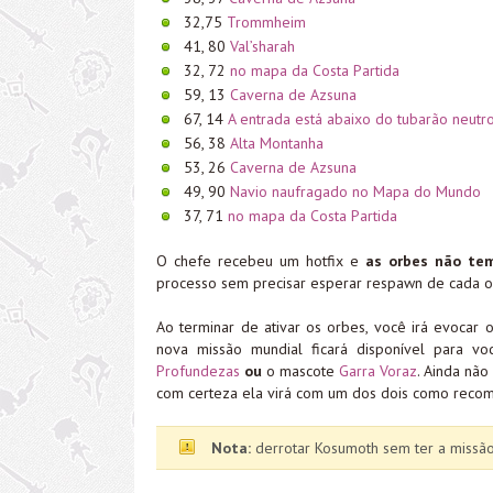
32,75
Trommheim
41, 80
Val’sharah
32, 72
no mapa da Costa Partida
59, 13
Caverna de Azsuna
67, 14
A entrada está abaixo do tubarão neut
56, 38
Alta Montanha
53, 26
Caverna de Azsuna
49, 90
Navio naufragado no Mapa do Mundo
37, 71
no mapa da Costa Partida
O chefe recebeu um hotfix e
as orbes não tem
processo sem precisar esperar respawn de cada o
Ao terminar de ativar os orbes, você irá evocar 
nova missão mundial ficará disponível para 
Profundezas
ou
o mascote
Garra Voraz
. Ainda nã
com certeza ela virá com um dos dois como reco
Nota:
derrotar Kosumoth sem ter a missã