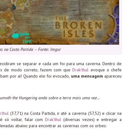
s na Costa Partida – Fonte: Imgur
decidiram se separar e cada um foi para uma caverna. Dentro de
dos de modo correto, fazem com que
Drak’thul
evoque o chefe
cabam por aí! Quando ele foi evocado,
uma mensagem
apareceu
sumoth the Hungering anda sobre a terra mais uma vez…
’thul
(37,71) na Costa Partida, ir até a caverna (57,52) e clicar na
 é só voltar, falar com
Drak’thul
(diversas vezes) e entregar a
ordenadas abaixo para encontrar as cavernas com os orbes: