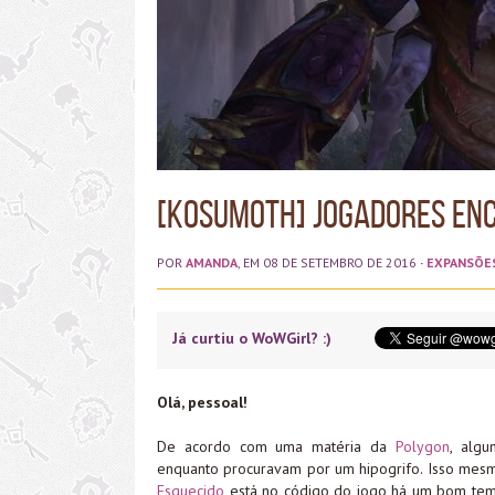
[Kosumoth] Jogadores Enc
POR
AMANDA
, EM 08 DE SETEMBRO DE 2016
·
EXPANSÕE
Já curtiu o WoWGirl? :)
Olá, pessoal!
De acordo com uma matéria da
Polygon
, alg
enquanto procuravam por um hipogrifo. Isso mesm
Esquecido
está no código do jogo há um bom temp