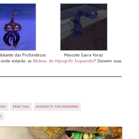
abitante das Profundezas
Mascote Garra Voraz
 onde estarão as
Rédeas do Hipogrifo Esquecido
? Deixem suas
CIDO
DRAK'THUL
KOSUMOTH THE HUNGERING
O