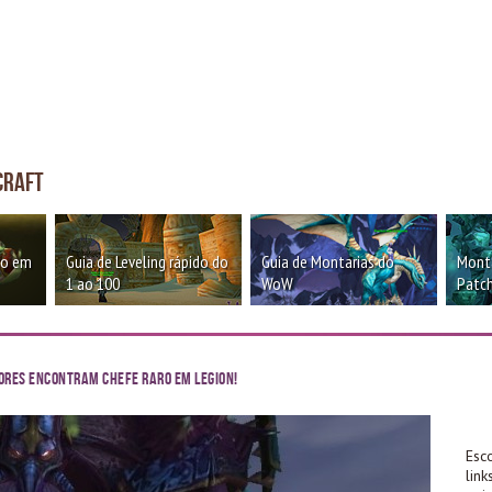
craft
oo em
Guia de Leveling rápido do
Guia de Montarias do
Monta
1 ao 100
WoW
Patch
ores Encontram Chefe Raro em Legion!
Esc
lin