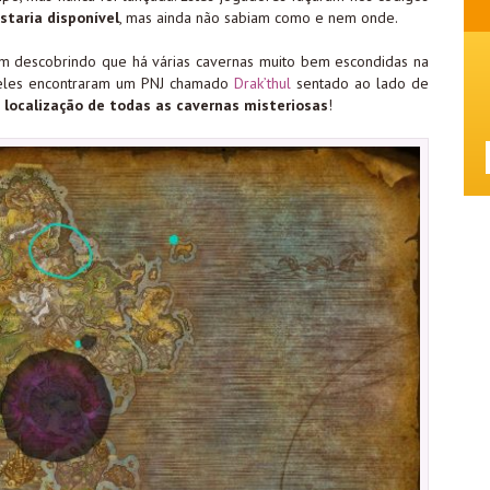
staria disponível
, mas ainda não sabiam como e nem onde.
am descobrindo que há várias cavernas muito bem escondidas na
e eles encontraram um PNJ chamado
Drak’thul
sentado ao lado de
 localização de todas as cavernas misteriosas
!