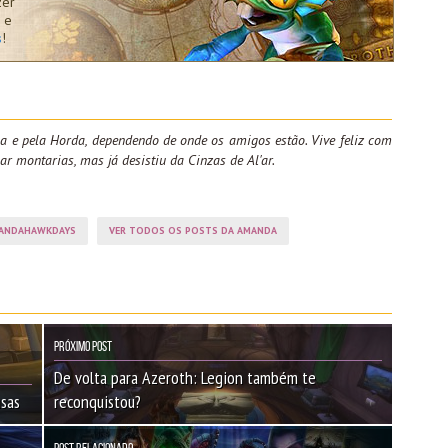
zer
 e
s
!
a e pela Horda, dependendo de onde os amigos estão. Vive feliz com
ar montarias, mas já desistiu da Cinzas de Al'ar.
ANDAHAWKDAYS
VER TODOS OS POSTS DA AMANDA
Próximo Post
De volta para Azeroth: Legion também te
nsas
reconquistou?