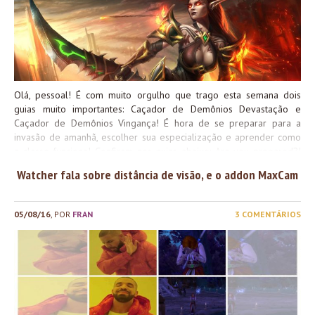
Olá, pessoal! É com muito orgulho que trago esta semana dois
guias muito importantes: Caçador de Demônios Devastação e
Caçador de Demônios Vingança! É hora de se preparar para a
invasão de amanhã, escolher sua especialização e aprender como
a classe funciona! Confiram nos guias abaixo: Are you prepared?!
Beijos e boa semana!
Watcher fala sobre distância de visão, e o addon MaxCam
05/08/16
, POR
FRAN
3 COMENTÁRIOS