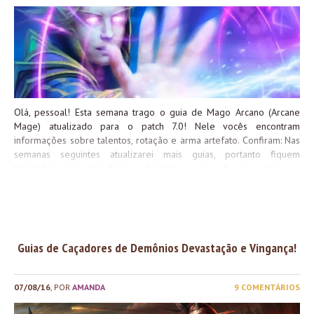
um PNJ chamado Drak’thul sentado ao lado de uma mesa. Em cima
da mesa havia um mapa com a localização de todas as cavernas
misteriosas! Não satisfeitos com a descoberta, os jogadores
decidiram se separar e cada um foi para uma caverna. Dentro de
cada caverna havia um orbe que, se posicionados de modo correto,
fazem com que Drak’thul evoque...
Olá, pessoal! Esta semana trago o guia de Mago Arcano (Arcane
Mage) atualizado para o patch 7.0! Nele vocês encontram
informações sobre talentos, rotação e arma artefato. Confiram: Nas
semanas seguintes atualizarei mais guias, portanto fiquem
tranquilos que em breve chegará a vez da sua classe e
especialização! Boa semana!
Guias de Caçadores de Demônios Devastação e Vingança!
07/08/16
, POR
AMANDA
9 COMENTÁRIOS