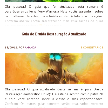
Olá, pessoal! O guia que foi atualizado esta semana é
para Guerreiros Fúria (Fury Warriors). Nele vocês aprendem sobre
os melhores talentos, características do Artefato e rotações.
Confiram abaixo: Continuarei trazendo mais atualizações de guias
nas semanas seguintes
Boa semana!
Guia de Druida Restauração Atualizado
13/09/16
, POR
AMANDA
3 COMENTÁRIOS
Olá, pessoal! O guia atualizado desta semana é para Druida
Restauração (Restoration Druid)! Ele está de acordo com o patch 7.0
e nele você aprende sobre a classe e suas especificidades.
Confiram: Os outros guias também serão atualizados, portanto