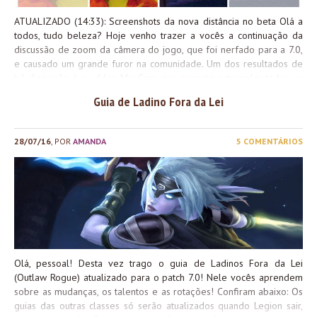
ATUALIZADO (14:33): Screenshots da nova distância no beta Olá a
todos, tudo beleza? Hoje venho trazer a vocês a continuação da
discussão de zoom da câmera do jogo, que foi nerfado para a 7.0,
e causado um grande furor na comunidade. Um dos resultados de
tal discussão é o addon MaxCam, que permite extrapolar todos os
limites de zoom possíveis no jogo. Infelizmente, como previsto,
Guia de Ladino Fora da Lei
esse addon abusava de um bug que existia já a algum tempo, e ele
está com os dias contados (bem, não totalmente, mas ele terá que
respeitar os limites máximos do menu de interface do jogo). Mas
28/07/16
, POR
AMANDA
5 COMENTÁRIOS
teremos um zoom melhor, novamente! Não nos níveis pré 7.0, mas
maior do que o atual possível na interface do jogo. Segue o post
traduzido do Watcher falando sobre! O hotfix citado pelo Watcher
já está sendo testado no Beta do Legion, e aqui vão 2 screenshots
mostrando: ...
Olá, pessoal! Desta vez trago o guia de Ladinos Fora da Lei
(Outlaw Rogue) atualizado para o patch 7.0! Nele vocês aprendem
sobre as mudanças, os talentos e as rotações! Confiram abaixo: Os
guias das outras classes só serão atualizados quando Legion sair,