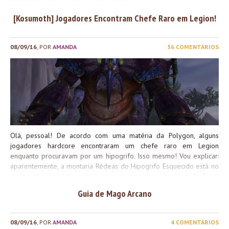
fiquem de olho no site
Boa semana!
[Kosumoth] Jogadores Encontram Chefe Raro em Legion!
08/09/16
, POR
AMANDA
36 COMENTÁRIOS
Olá, pessoal! De acordo com uma matéria da Polygon, alguns
jogadores hardcore encontraram um chefe raro em Legion
enquanto procuravam por um hipogrifo. Isso mesmo! Vou explicar:
aparentemente, a montaria Rédeas do Hipogrifo Esquecido está no
código do jogo há um bom tempo, mas nunca foi lançada. Estes
jogadores fuçaram nos códigos da expansão e descobriram que
Guia de Mago Arcano
finalmente ela estaria disponível, mas ainda não sabiam como e
nem onde. Enquanto procuravam pela montaria, eles acabaram
descobrindo que há várias cavernas muito bem escondidas na
08/09/16
, POR
AMANDA
4 COMENTÁRIOS
Costa Partida, e foi entrando em uma delas que eles encontraram