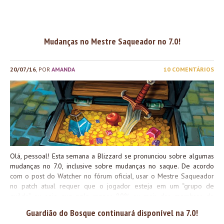
em breve!
Boa semana!
Mudanças no Mestre Saqueador no 7.0!
20/07/16
, POR
AMANDA
10 COMENTÁRIOS
Olá, pessoal! Esta semana a Blizzard se pronunciou sobre algumas
mudanças no 7.0, inclusive sobre mudanças no saque. De acordo
com o post do Watcher no fórum oficial, usar o Mestre Saqueador
no patch atual requer que o jogador esteja em um “grupo de
guilda”, ou seja, que pelo menos 80% ou mais dos membros do
grupo sejam da mesma guilda. Dessa forma, o problema do ninja-
Guardião do Bosque continuará disponível na 7.0!
looting – quando o responsável pelo saque rouba os itens para si