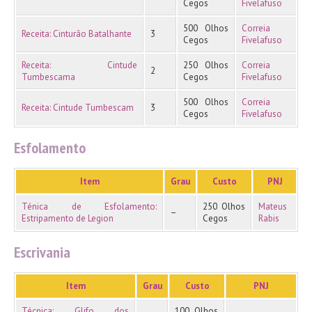
Cegos
Fivelafuso
500 Olhos
Correia
Receita: Cinturão Batalhante
3
Cegos
Fivelafuso
Receita: Cintude
250 Olhos
Correia
2
Tumbescama
Cegos
Fivelafuso
500 Olhos
Correia
Receita: Cintude Tumbescam
3
Cegos
Fivelafuso
Esfolamento
Item
Grau
Custo
PNJ
Ténica de Esfolamento:
250 Olhos
Mateus
–
Estripamento de Legion
Cegos
Rabis
Escrivania
Item
Grau
Custo
PNJ
Técnica: Glifo dos
100 Olhos