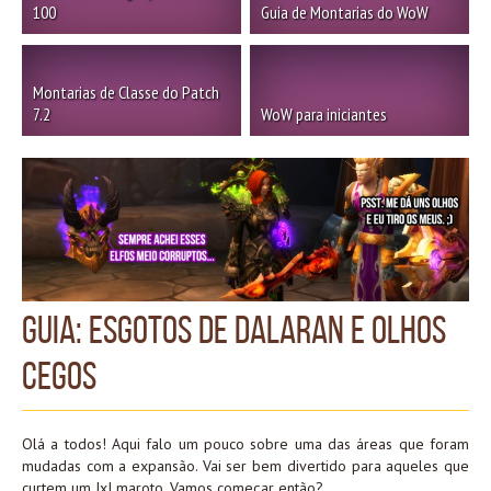
100
Guia de Montarias do WoW
Montarias de Classe do Patch
7.2
WoW para iniciantes
Guia: Esgotos de Dalaran e Olhos
Cegos
Olá a todos! Aqui falo um pouco sobre uma das áreas que foram
mudadas com a expansão. Vai ser bem divertido para aqueles que
curtem um JxJ maroto. Vamos começar então?