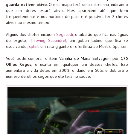
guarda estiver ativo.
O mini-mapa terá uma estrelinha, indicando
que um deles estará ativo. Eles aparecem até que bem
frequentemente e nos horários de pico, e é possível ter 2 chefes
ativos ao mesmo tempo.
Alguns dos chefes incluem
Segacedi
, o tubarão que fica nas águas
do esgoto;
Thieving Scoundrel
, um goblin ladino que fica se
esquivando;
splint
, um rato gigante e referência ao Mestre Splinter.
Você pode comprar o item
Varinha de Mana Selvagem
por
175
Olhos Cegos
, e usá-la em qualquer um desses chefes. Isso
aumentará a vida deles em 200%, o dano em 50%, e dobrará o
número de olhos cegos que ele terá no saque.