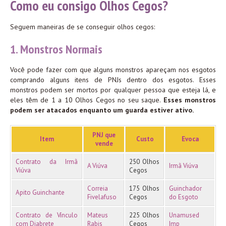
Como eu consigo Olhos Cegos?
Seguem maneiras de se conseguir olhos cegos:
1. Monstros Normais
Você pode fazer com que alguns monstros apareçam nos esgotos
comprando alguns itens de PNJs dentro dos esgotos. Esses
monstros podem ser mortos por qualquer pessoa que esteja lá, e
eles têm de 1 a 10 Olhos Cegos no seu saque.
Esses monstros
podem ser atacados enquanto um guarda estiver ativo.
PNJ que
Item
Custo
Evoca
vende
Contrato da Irmã
250 Olhos
A Viúva
Irmã Viúva
Viúva
Cegos
Correia
175 Olhos
Guinchador
Apito Guinchante
Fivelafuso
Cegos
do Esgoto
Contrato de Vínculo
Mateus
225 Olhos
Unamused
com Diabrete
Rabis
Cegos
Imp