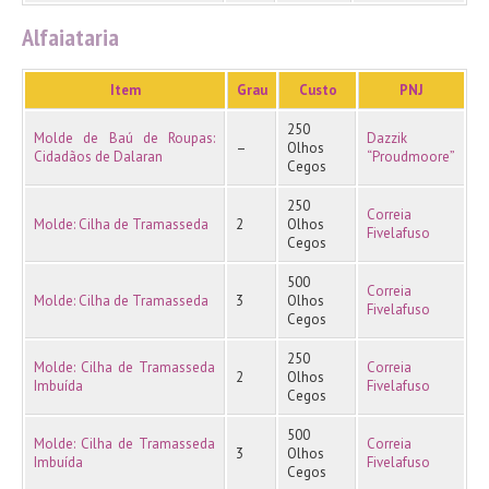
Alfaiataria
Item
Grau
Custo
PNJ
250
Molde de Baú de Roupas:
Dazzik
–
Olhos
Cidadãos de Dalaran
“Proudmoore”
Cegos
250
Correia
Molde: Cilha de Tramasseda
2
Olhos
Fivelafuso
Cegos
500
Correia
Molde: Cilha de Tramasseda
3
Olhos
Fivelafuso
Cegos
250
Molde: Cilha de Tramasseda
Correia
2
Olhos
Imbuída
Fivelafuso
Cegos
500
Molde: Cilha de Tramasseda
Correia
3
Olhos
Imbuída
Fivelafuso
Cegos