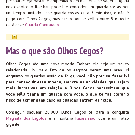
pessoal esteja bastante empenhado em manter a selvageria ligada
nos esgotos, o Raethan pode lhe conceder um guarda-costas por
um tempo limitado. Esse guarda-costas dura
5 minutos
, e não é
pago com Olhos Cegos, mas sim o bom e velho ouro:
5 ouro
te
dará esse
Guarda Contratado
.
Mas o que são Olhos Cegos?
Olhos Cegos são uma nova moeda. Embora ela seja um pouco
relacionada JxJ pelo fato de os esgotos serem uma área JxJ
enquanto os guardas estão de folga,
você não precisa fazer JxJ
para conseguir essa moeda
, embora as atividades que sejam
mais lucrativas em relação a Olhos Cegos necessitem que
você NÃO tenha um guarda com você, o que te faz correr o
risco de tomar gank caso os guardas entrem de folga
.
Conseguir saquear 20,000 Olhos Cegos te dará a conquista
Magnata dos Esgotos
e a montaria
Rataranhão
, que é um ratão
gigante!