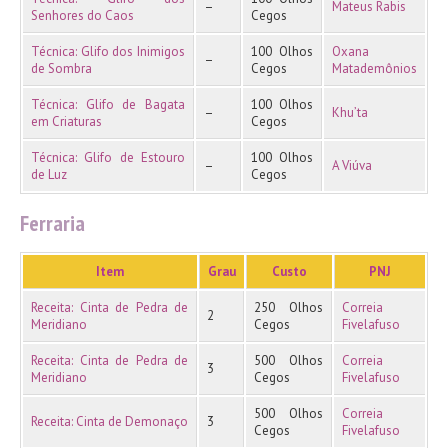
–
Mateus Rabis
Senhores do Caos
Cegos
Técnica: Glifo dos Inimigos
100 Olhos
Oxana
–
de Sombra
Cegos
Matademônios
Técnica: Glifo de Bagata
100 Olhos
–
Khu’ta
em Criaturas
Cegos
Técnica: Glifo de Estouro
100 Olhos
–
A Viúva
de Luz
Cegos
Ferraria
Item
Grau
Custo
PNJ
Receita: Cinta de Pedra de
250 Olhos
Correia
2
Meridiano
Cegos
Fivelafuso
Receita: Cinta de Pedra de
500 Olhos
Correia
3
Meridiano
Cegos
Fivelafuso
500 Olhos
Correia
Receita: Cinta de Demonaço
3
Cegos
Fivelafuso