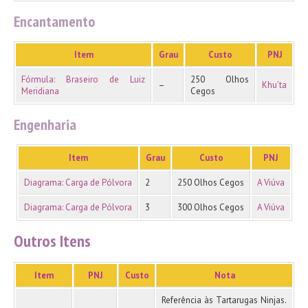
Encantamento
Item
Grau
Custo
PNJ
Fórmula: Braseiro de Luiz
250 Olhos
–
Khu’ta
Meridiana
Cegos
Engenharia
Item
Grau
Custo
PNJ
Diagrama: Carga de Pólvora
2
250 Olhos Cegos
A Viúva
Diagrama: Carga de Pólvora
3
300 Olhos Cegos
A Viúva
Outros Itens
Item
PNJ
Custo
Nota
Referência às Tartarugas Ninjas.