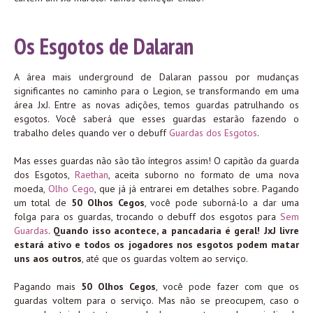
bsOjbyBhY3JlZGl0ZW0gbm8gcXVlIGVsYSBkaXo=
Os Esgotos de Dalaran
A área mais underground de Dalaran passou por mudanças
significantes no caminho para o Legion, se transformando em uma
área JxJ. Entre as novas adições, temos guardas patrulhando os
esgotos. Você saberá que esses guardas estarão fazendo o
trabalho deles quando ver o debuff
Guardas dos Esgotos
.
Mas esses guardas não são tão íntegros assim! O capitão da guarda
dos Esgotos,
Raethan
, aceita suborno no formato de uma nova
moeda,
Olho Cego
, que já já entrarei em detalhes sobre. Pagando
um total de
50 Olhos Cegos
, você pode suborná-lo a dar uma
folga para os guardas, trocando o debuff dos esgotos para
Sem
Guardas
.
Quando isso acontece, a pancadaria é geral! JxJ livre
estará ativo e todos os jogadores nos esgotos podem matar
uns aos outros
, até que os guardas voltem ao serviço.
Pagando mais
50 Olhos Cegos
, você pode fazer com que os
guardas voltem para o serviço. Mas não se preocupem, caso o