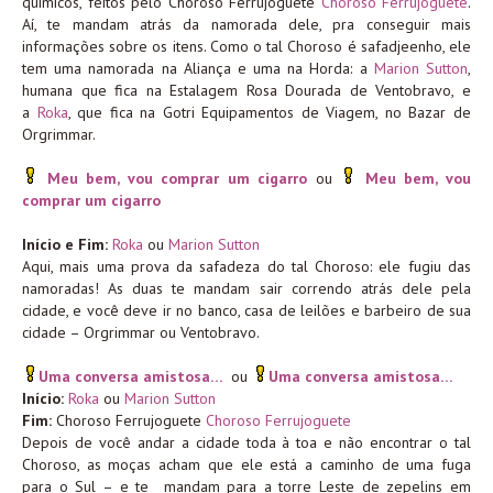
químicos, feitos pelo Choroso Ferrujoguete
Choroso Ferrujoguete
.
Aí, te mandam atrás da namorada dele, pra conseguir mais
informações sobre os itens. Como o tal Choroso é safadjeenho, ele
tem uma namorada na Aliança e uma na Horda: a
Marion Sutton
,
humana que fica na Estalagem Rosa Dourada de Ventobravo, e
a
Roka
, que fica na Gotri Equipamentos de Viagem, no Bazar de
Orgrimmar.
Meu bem, vou comprar um cigarro
ou
Meu bem, vou
comprar um cigarro
Início e Fim:
Roka
ou
Marion Sutton
Aqui, mais uma prova da safadeza do tal Choroso: ele fugiu das
namoradas! As duas te mandam sair correndo atrás dele pela
cidade, e você deve ir no banco, casa de leilões e barbeiro de sua
cidade – Orgrimmar ou Ventobravo.
Uma conversa amistosa…
ou
Uma conversa amistosa…
Início:
Roka
ou
Marion Sutton
Fim:
Choroso Ferrujoguete
Choroso Ferrujoguete
Depois de você andar a cidade toda à toa e não encontrar o tal
Choroso, as moças acham que ele está a caminho de uma fuga
para o Sul – e te mandam para a torre Leste de zepelins em