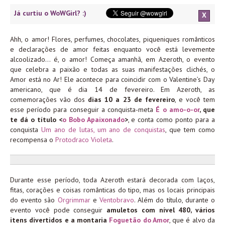
Já curtiu o WoWGirl? :)
X
Ahh, o amor! Flores, perfumes, chocolates, piqueniques românticos
e declarações de amor feitas enquanto você está levemente
alcoolizado… é, o amor! Começa amanhã, em Azeroth, o evento
que celebra a paixão e todas as suas manifestações clichés, o
Amor está no Ar! Ele acontece para coincidir com o Valentine’s Day
americano, que é dia 14 de fevereiro. Em Azeroth, as
comemorações vão dos
dias 10 a 23 de fevereiro
, e você tem
esse período para conseguir a conquista-meta
É o amo-o-or
, que
te dá o título <
o Bobo Apaixonado
>
, e conta como ponto para a
conquista
Um ano de lutas, um ano de conquistas
, que tem como
recompensa o
Protodraco Violeta
.
Durante esse período, toda Azeroth estará decorada com laços,
fitas, corações e coisas românticas do tipo, mas os locais principais
do evento são
Orgrimmar
e
Ventobravo
. Além do título, durante o
evento você pode conseguir
amuletos com nível 480, vários
itens divertidos e a montaria
Foguetão do Amor
, que é alvo da