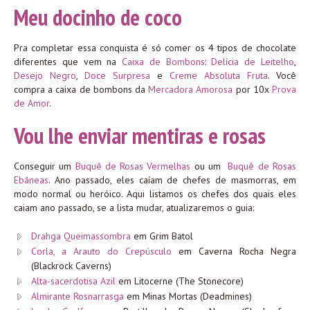
Meu docinho de coco
Pra completar essa conquista é só comer os 4 tipos de chocolate
diferentes que vem na
Caixa de Bombons
:
Delícia de Leitelho
,
Desejo Negro
,
Doce Surpresa
e
Creme Absoluta Fruta
. Você
compra a caixa de bombons da
Mercadora Amorosa
por 10x
Prova
de Amor
.
Vou lhe enviar mentiras e rosas
Conseguir um
Buquê de Rosas Vermelhas
ou um
Buquê de Rosas
Ebâneas
. Ano passado, eles caíam de chefes de masmorras, em
modo normal ou heróico. Aqui listamos os chefes dos quais eles
caiam ano passado, se a lista mudar, atualizaremos o guia:
Drahga Queimassombra
em Grim Batol
Corla, a Arauto do Crepúsculo
em Caverna Rocha Negra
(Blackrock Caverns)
Alta-sacerdotisa Azil
em Litocerne (The Stonecore)
Almirante Rosnarrasga
em Minas Mortas (Deadmines)