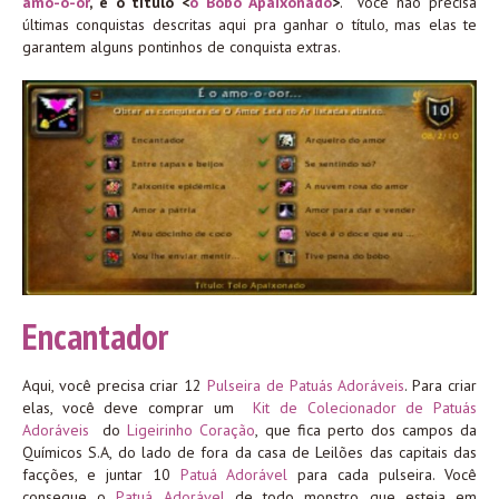
amo-o-or
, e o título <
o Bobo Apaixonado
>
. Você não precisa
últimas conquistas descritas aqui pra ganhar o título, mas elas te
garantem alguns pontinhos de conquista extras.
Encantador
Aqui, você precisa criar 12
Pulseira de Patuás Adoráveis
. Para criar
elas, você deve comprar um
Kit de Colecionador de Patuás
Adoráveis
do
Ligeirinho Coração
, que fica perto dos campos da
Químicos S.A, do lado de fora da casa de Leilões das capitais das
facções, e juntar 10
Patuá Adorável
para cada pulseira. Você
consegue o
Patuá Adorável
de todo monstro que esteja em