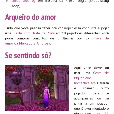
Lorde Godfrey
em Bastilha da Presa Negra (Shadowfang
Keep).
Arqueiro do amor
Tudo que você precisa fazer pra conseguir essa conquista é jogar
uma
Flecha com Haste de Prata
em 10 jogadores diferentes. Você
pode comprar conjuntos de 5 flechas por 5x
Prova de
Amor
da
Mercadora Amorosa
.
Se sentindo só?
Aqui você deve ou
usar uma
Cesta de
Piquenique
Romântica
em Dalaran
e chamar outro
jogador para te
acompanhar, ou se
juntar a um jogador
que já tiver montado o
piquenique por lá.