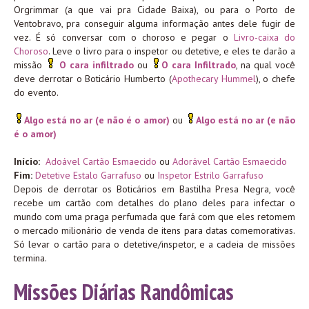
Orgrimmar (a que vai pra Cidade Baixa), ou para o Porto de
Ventobravo, pra conseguir alguma informação antes dele fugir de
vez. É só conversar com o choroso e pegar o
Livro-caixa do
Choroso
. Leve o livro para o inspetor ou detetive, e eles te darão a
missão
O cara infiltrado
ou
O cara Infiltrado
, na qual você
deve derrotar o Boticário Humberto (
Apothecary Hummel
), o chefe
do evento.
Algo está no ar (e não é o amor)
ou
Algo está no ar (e não
é o amor)
Início:
Adoável Cartão Esmaecido
ou
Adorável Cartão Esmaecido
Fim:
Detetive Estalo Garrafuso
ou
Inspetor Estrilo Garrafuso
Depois de derrotar os Boticários em Bastilha Presa Negra, você
recebe um cartão com detalhes do plano deles para infectar o
mundo com uma praga perfumada que fará com que eles retomem
o mercado milionário de venda de itens para datas comemorativas.
Só levar o cartão para o detetive/inspetor, e a cadeia de missões
termina.
Missões Diárias Randômicas