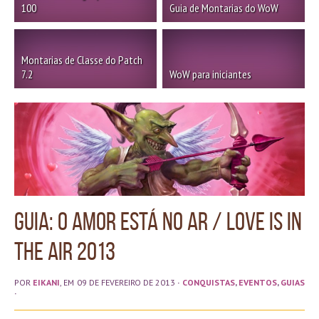
100
Guia de Montarias do WoW
Montarias de Classe do Patch
7.2
WoW para iniciantes
Guia: O Amor está no Ar / Love is in
the air 2013
POR
EIKANI
, EM 09 DE FEVEREIRO DE 2013
·
CONQUISTAS
,
EVENTOS
,
GUIAS
·