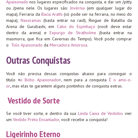
Apaixonado
nos lugares especificados na conquista, e dar um /pitty
ou /pena nele. Os lugares são:
Invérnia
(em qualquer lugar do
mapa), Ferraria da
Bacia Arathi
(só pode ser na ferraria, no meio do
mapa),
Naxxramas
(basta entrar na raid), Ringue de Batalha da
Arena de Gurubashi, em
Cabo do Espinhaço
(você deve estar
dentro da arena) e
Expurgo de Stratholme
(basta entrar na
masmorra, que fica em Cavernas do Tempo). Você pode comprar
o
Tolo Apaixonado
da
Mercadora Amorosa
.
Outras Conquistas
Você não precisa dessas conquistas abaixo para conseguir o
título
<
o Bobo Apaixonado
>, nem para a conquista
É o amo-o-
or
,
mas elas te garantem alguns pontinhos de conquista extras.
Vestido de Sorte
Se você tiver sorte, e dentro da sua
Linda Caixa de Vestidos
vier
um
Vestido Preto Encantador
, você recebe a conquista!
Ligeirinho Eterno