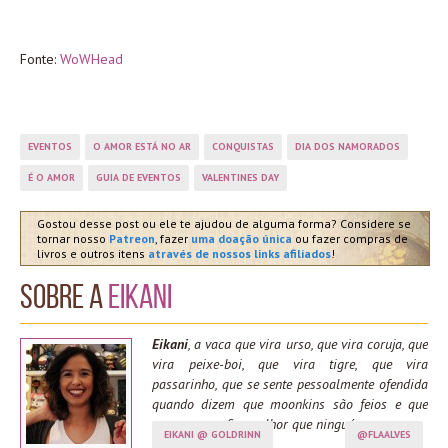
Fonte:
WoWHead
EVENTOS
O AMOR ESTÁ NO AR
CONQUISTAS
DIA DOS NAMORADOS
É O AMOR
GUIA DE EVENTOS
VALENTINES DAY
Gostou desse post ou ele te ajudou de alguma forma? Considere se
tornar nosso
Patreon
, fazer
uma doação única
ou fazer compras de
livros e outros itens
através de nossos links afiliados
!
Sobre a
Eikani
Eikani
, a vaca que vira urso, que vira coruja, que
vira peixe-boi, que vira tigre, que vira
passarinho, que se sente pessoalmente ofendida
quando dizem que moonkins são feios e que
spama moonfire melhor que ninguém.
EIKANI @ GOLDRINN
@FLAALVES