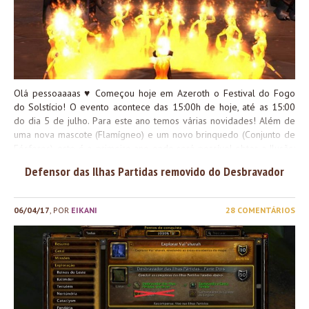
com pelo menos o nível...
Olá pessoaaaas ♥ Começou hoje em Azeroth o Festival do Fogo
do Solstício! O evento acontece das 15:00h de hoje, até as 15:00
do dia 5 de julho. Para este ano temos várias novidades! Além de
uma nova mascote (Flamígneo) e um novo brinquedo (Conjunto de
Fósforos), este é o primeiro ano onde será possível obter a Ilusão:
Gelo da Morte de Lorde Ahune. Outra novidade deste ano é que
Defensor das Ilhas Partidas removido do Desbravador
Draenor e as Ilhas Partidas foram incluídas nos mapas de caça às
Flores de Fogo, e incluem novas conquistas: Aliança Horda
Guardião das Chamas de Draenor Protetor das Chamas de Draenor
06/04/17
, POR
EIKANI
28 COMENTÁRIOS
Extinguindo Draenor Extinguindo Draenor Guardião das Chamas
das Ilhas Partidas Protetor das Chamas das Ilhas Partidas
Extinguindo as Ilhas Partidas Extinguindo as Ilhas Partidas Confiram
nosso guia completo no link abaixo: Boa semana!