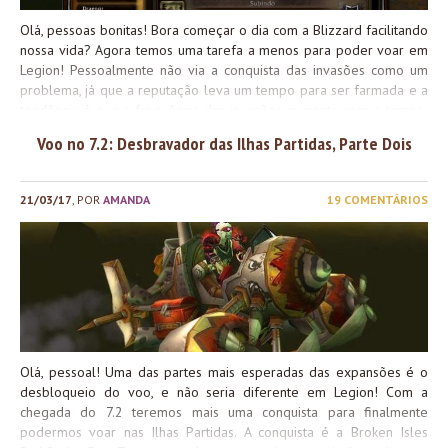
Olá, pessoas bonitas! Bora começar o dia com a Blizzard facilitando
nossa vida? Agora temos uma tarefa a menos para poder voar em
Legion! Pessoalmente não via a conquista das invasões como um
problema, já que a reputação leva um tempo para ser farmada e a
tendência é que a frequência das invasões aumente com o tempo,
como foi na chegada da expansão – e assim todo mundo teria
Voo no 7.2: Desbravador das Ilhas Partidas, Parte Dois
tempo pra fazer sem a sensação de que está ‘atrasado’. Mas
entendo a ansiedade da galera, e a frustração de ver as invasões
rolando justamente nas horas que não podiam logar. E vocês, o que
21/03/17
, POR
AMANDA
19 COMENTÁRIOS
acham dessa decisão da Blizzard?
Olá, pessoal! Uma das partes mais esperadas das expansões é o
desbloqueio do voo, e não seria diferente em Legion! Com a
chegada do 7.2 teremos mais uma conquista para finalmente
podermos voar nas Ilhas Partidas. A conquista é a Broken Isles