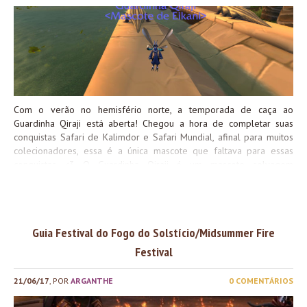
conseguir o Rédeas do Protodraco Violeta da Um ano de luta, um
ano de conquistas. O evento acontece na parte exterior de Cidade
Baixa (ruínas de Lordareon) para a Horda, e em Ventobravo, para a
Aliança. Entre as muitas recompensas desse evento estão
mascotes, equipamento épico,...
Com o verão no hemisfério norte, a temporada de caça ao
Guardinha Qiraji está aberta! Chegou a hora de completar suas
conquistas Safari de Kalimdor e Safari Mundial, afinal para muitos
colecionadores, essa é a única mascote que faltava para essas
conquistas <3 O Guardinha Qiraji é um mascote selvagem
humanoide que aparece em Silithus e Ahn’Quiraj (sobrevoando as
áreas das raids), somente durante o verão, nos níveis 16-17. Além
do guardinha, nós temos também disponível o peixe Perca-Verão,
requerimento da conquista Oceanógrafo! Eles ficam disponíveis no
Guia Festival do Fogo do Solstício/Midsummer Fire
jogo até o dia 22 de setembro. Mas porque eu preciso deles
mesmo? Guardinha Qiraj O Guardinha é um ótimo mascote de
Festival
batalha humanóide, quase ali do ladinho do amor da vida Ídolo
Anubisath. Além da utilidade em batalha, capturar ele também é
21/06/17
, POR
ARGANTHE
0 COMENTÁRIOS
requerimento das conquistas Safari de Kalimdor e Safari mundial.
Para captura-lo, você deve ter um time de mascotes de batalha