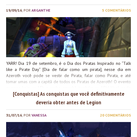
Principiantes espalhados por Azsuna. Começando a Caçada Antes
de se preocupar e ir nas coordenadas específicas de cada livro,
19/09/16
, POR
ARGANTHE
5 COMENTÁRIOS
preciso ressaltar alguns pontos importantes e que irão salvar
bastante tempo na sua busca. Localizações Você precisará de um
total de 7 livros, sendo que cada um deles está disponível a cada
dia da semana. Veja no mapa abaixo a localização resumida de
cada um em Azsuna, em seguida, um print da localização de cada
um deles. Capítulo 1 – Domingo Fendas...
YARR! Dia 19 de setembro, é o Dia dos Piratas Inspirado no “Talk
like a Pirate Day” [Dia de falar como um pirata], nesse dia em
Azeroth você pode se vestir de Pirata, falar como Pirata, e até
tomar umas com a capitã de todos os Piratas de Azeroth! O evento
começa hoje as 15h e acaba amanhã, também as 15h! Você pode
[Conquistas] As conquistas que você definitivamente
conferir como participar do evento e descolar a conquista “Te pago
uma bebida, me põe pra dentro?“, e ver quais outras ~atrações~ o
deveria obter antes de Legion
evento tem no nosso Guia do Dia dos Piratas. Além disso para este
ano temos uma novidade: você pode derrotar Ol’ Eary nadando em
31/07/16
, POR
VANESSA
20 COMENTÁRIOS
frente à Angra do Butim, e ele tem chance de dropar um
brinquedo, o Slightly-Chewed Insult Book. O saque não é garantido
e o PNJ não respawna imediatamente. Portanto junte seus amigos e
farme-o o quanto puder \o/ DO WHAT YOU WANT, ‘CAUSE A