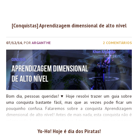
[Conquistas] Aprendizagem dimensional de alto nível
07/12/16
, POR
ARGANTHE
2 COMENTÁRIOS
Bom dia, pessoas queridas! ♥ Hoje resolvi trazer um guia sobre
uma conquista bastante fácil, mas que as vezes pode ficar um
pouquinho confusa. Falaremos sobre a conquista Aprendizagem
dimensional de alto nível! Antes de mais nada, esta conquista não é
relacionada à conquista Letrado nas Artes arcanas, mas se precisar
de um guia para esta conquista também, você pode conferi-lo aqui!
Yo-Ho! Hoje é dia dos Piratas!
A Conquista Ler os sete capítulos do livro Fendas Dimensionais para