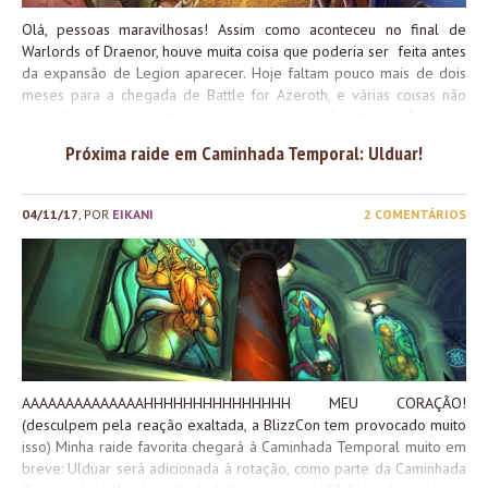
Olá, pessoas maravilhosas! Assim como aconteceu no final de
Warlords of Draenor, houve muita coisa que poderia ser feita antes
da expansão de Legion aparecer. Hoje faltam pouco mais de dois
meses para a chegada de Battle for Azeroth, e várias coisas não
poderão ser mais obtidas quando a expansão chegar. Por isso,
listamos aqui as coisas que, caso você queira, devem ser feitas
Próxima raide em Caminhada Temporal: Ulduar!
antes do ser feito antes do pré-patch, e as que estão mais fáceis
agora. O post estará na ordem de ‘prioridade’: o que vai ser
removido, o que vai ser mais difícil, além de notas para o que não
04/11/17
, POR
EIKANI
2 COMENTÁRIOS
vai mudar de uma expansão pra outra: O que vai ser REMOVIDO no
8.0 (Pré-patch): Acima do Normal e Vanguarda As seguintes
conquistas não poderão mais ser obtidas: Vanguarda: Argus, o
Descriador – Matar Argus na dificuldade Mítica Acima do normal:
Argus, o Descriador – Matar Argus...
AAAAAAAAAAAAAAHHHHHHHHHHHHHHH MEU CORAÇÃO!
(desculpem pela reação exaltada, a BlizzCon tem provocado muito
isso) Minha raide favorita chegará à Caminhada Temporal muito em
breve: Ulduar será adicionada à rotação, como parte da Caminhada