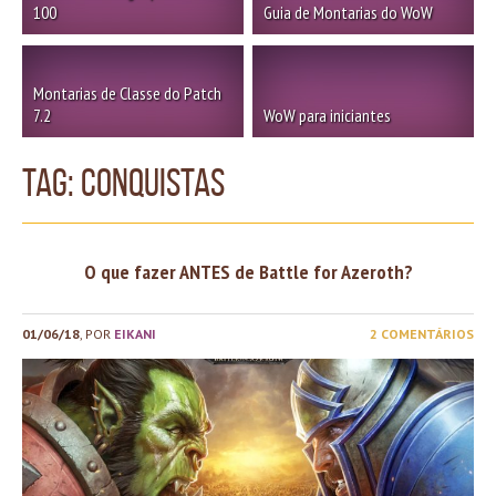
100
Guia de Montarias do WoW
Montarias de Classe do Patch
7.2
WoW para iniciantes
TAG: conquistas
O que fazer ANTES de Battle for Azeroth?
01/06/18
, POR
EIKANI
2 COMENTÁRIOS