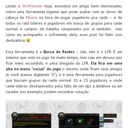
Lendo o
WoWInsider
hoje, encontrei um artigo bem interessante,
sobre uma ferramenta ingame que pode acabar com as dores de
cabeça da
Milena
na hora de pugar jogadores pra raide – e de
todos os raid líderes e jogadores em busca de grupos para raide
normal e campos de batalha ranqueados por aí também, mas
como eu acompanho o sofrimento dela, esse post foi feito com
dedicatória
Essa ferramenta é a
Busca de Raides
– não, não é o LFR. É um
sistema que está no jogo há muito tempo, mas caiu em desuso por
ficar meio escondido, e pela chegada do LFR.
Ela fica em uma
aba no menu “social” do jogo
, o mesmo onde ficam seus amigos
(e você acessa digitando “O”), e é uma ferramenta para jogadores
que buscam grupos de raide normal 10 e 25 jogadores, e onde
raide líderes desesperados pela falta de um dps à distância ou um
curador por exemplo, podem encontrar solução.