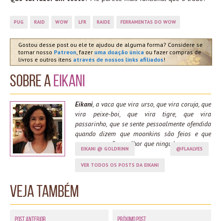
PUG
RAID
WOW
LFR
RAIDE
FERRAMENTAS DO WOW
Gostou desse post ou ele te ajudou de alguma forma? Considere se
tornar nosso
Patreon
, fazer
uma doação única
ou fazer compras de
livros e outros itens
através de nossos links afiliados
!
Sobre a
Eikani
Eikani
, a vaca que vira urso, que vira coruja, que
vira peixe-boi, que vira tigre, que vira
passarinho, que se sente pessoalmente ofendida
quando dizem que moonkins são feios e que
spama moonfire melhor que ninguém.
EIKANI @ GOLDRINN
@FLAALVES
VER TODOS OS POSTS DA EIKANI
Veja também
Post Anterior
Próximo Post