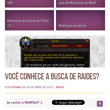
100
Guia de Montarias do WoW
Montarias de Classe do Patch
7.2
WoW para iniciantes
Você conhece a busca de Raides?
POR
EIKANI
, EM 18 DE ABRIL DE 2013
·
RAIDS
·
Já curtiu o WoWGirl? :)
X