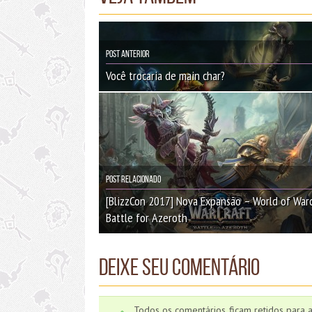
Post Anterior
Você trocaria de main char?
Post Relacionado
[BlizzCon 2017] Nova Expansão – World of Warc
Battle for Azeroth
Deixe seu comentário
Todos os comentários ficam retidos para 