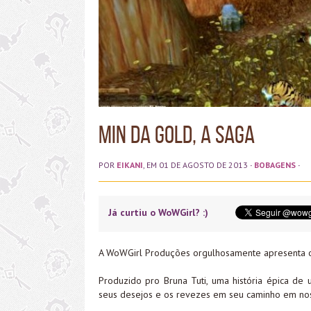
Min da Gold, a Saga
POR
EIKANI
, EM 01 DE AGOSTO DE 2013
·
BOBAGENS
·
Já curtiu o WoWGirl? :)
A WoWGirl Produções orgulhosamente apresenta o 
Produzido pro Bruna Tuti, uma história épica de
seus desejos e os revezes em seu caminho em nos