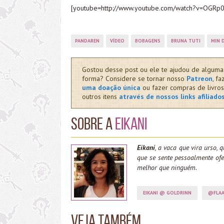
[youtube=http://www.youtube.com/watch?v=OGRp
PANDAREN
VÍDEO
BOBAGENS
BRUNA TUTI
MIN 
Gostou desse post ou ele te ajudou de alguma
forma? Considere se tornar nosso
Patreon
, fa
uma doação única
ou fazer compras de livros
outros itens
através de nossos links afiliado
Sobre a
Eikani
Eikani
, a vaca que vira urso, q
que se sente pessoalmente o
melhor que ninguém.
EIKANI @ GOLDRINN
@FLAA
Veja também