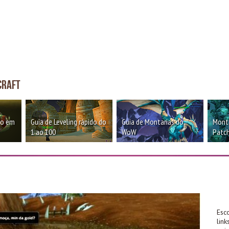
craft
oo em
Guia de Leveling rápido do
Guia de Montarias do
Monta
1 ao 100
WoW
Patch
Esc
lin