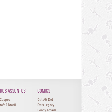
ros assuntos
Comics
l Capped
Ctrl Alt Del
raft 2 Brasil
Dark Legacy
Penny Arcade