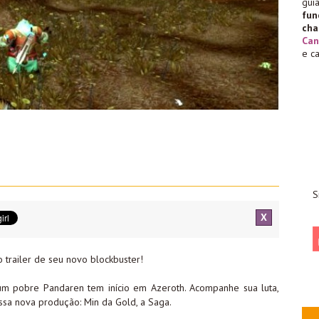
gu
fu
cha
Can
e c
S
X
trailer de seu novo blockbuster!
 um pobre Pandaren tem início em Azeroth. Acompanhe sua luta,
sa nova produção: Min da Gold, a Saga.