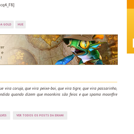
0cq4_F8]
DA GOLD
HUE
zer
 e
s
!
ue vira coruja, que vira peixe-boi, que vira tigre, que vira passarinho,
fendida quando dizem que moonkins são feios e que spama moonfire
LVES
VER TODOS OS POSTS DA EIKANI