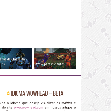
rias de Classe do
 7.2
WoW para iniciantes
Idioma WoWHead – Beta
olha o idioma que deseja visualizar os
tooltips
e
ks do site
www.wowhead.com
em nossos artigos e