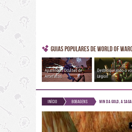
Guias Populares de World of War
Aparências Ocultas de
Desbloqueando o v
Artefatos
Legion
Início
Bobagens
Min da Gold, a Saga