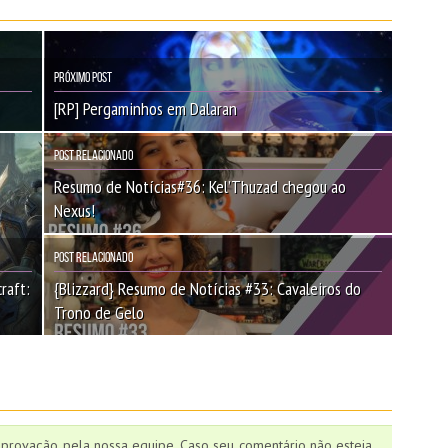
Próximo Post
[RP] Pergaminhos em Dalaran
Post Relacionado
Resumo de Notícias#36: Kel’Thuzad chegou ao
Nexus!
Post Relacionado
raft:
{Blizzard} Resumo de Notícias #33: Cavaleiros do
Trono de Gelo
aprovação pela nossa equipe. Caso seu comentário não esteja