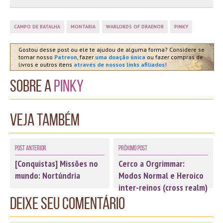
CAMPO DE BATALHA
MONTARIA
WARLORDS OF DRAENOR
PINKY
Gostou desse post ou ele te ajudou de alguma forma? Considere se
tornar nosso
Patreon
, fazer
uma doação única
ou fazer compras de
livros e outros itens
através de nossos links afiliados
!
Sobre a
Pinky
Veja também
Post Anterior
Próximo Post
[Conquistas] Missões no
Cerco a Orgrimmar:
mundo: Nortúndria
Modos Normal e Heroico
inter-reinos (cross realm)
Deixe seu comentário