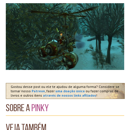
Gostou desse post ou ele te ajudou de alguma forma? Considere se
tornar nosso
Patreon
, fazer
uma doação única
ou fazer compras de
livros e outros itens
através de nossos links afiliados
!
Sobre a
Pinky
Veja também