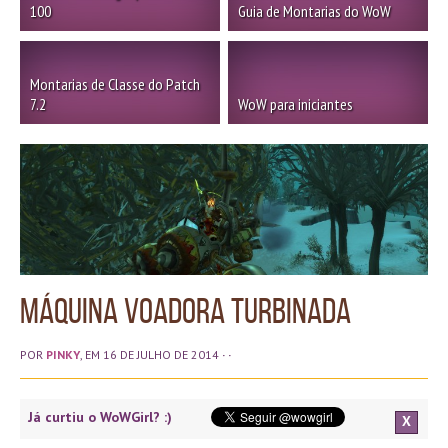
100
Guia de Montarias do WoW
Montarias de Classe do Patch
7.2
WoW para iniciantes
Máquina Voadora Turbinada
POR
PINKY
, EM 16 DE JULHO DE 2014
· ·
Já curtiu o WoWGirl? :)
X