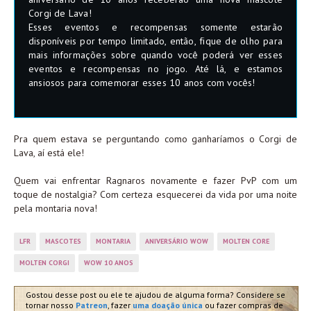
Corgi de Lava!
Esses eventos e recompensas somente estarão
disponíveis por tempo limitado, então, fique de olho para
mais informações sobre quando você poderá ver esses
eventos e recompensas no jogo. Até lá, e estamos
ansiosos para comemorar esses 10 anos com vocês!
Pra quem estava se perguntando como ganharíamos o Corgi de
Lava, aí está ele!
Quem vai enfrentar Ragnaros novamente e fazer PvP com um
toque de nostalgia? Com certeza esquecerei da vida por uma noite
pela montaria nova!
LFR
MASCOTES
MONTARIA
ANIVERSÁRIO WOW
MOLTEN CORE
MOLTEN CORGI
WOW 10 ANOS
Gostou desse post ou ele te ajudou de alguma forma? Considere se
tornar nosso
Patreon
, fazer
uma doação única
ou fazer compras de