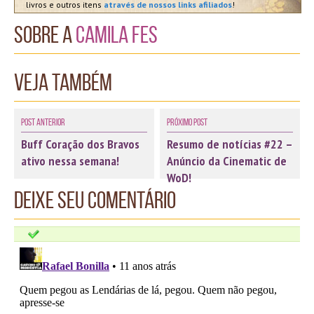
livros e outros itens
através de nossos links afiliados
!
Sobre a
Camila Fes
Veja também
Post Anterior
Próximo Post
Buff Coração dos Bravos
Resumo de notícias #22 –
ativo nessa semana!
Anúncio da Cinematic de
WoD!
Deixe seu comentário