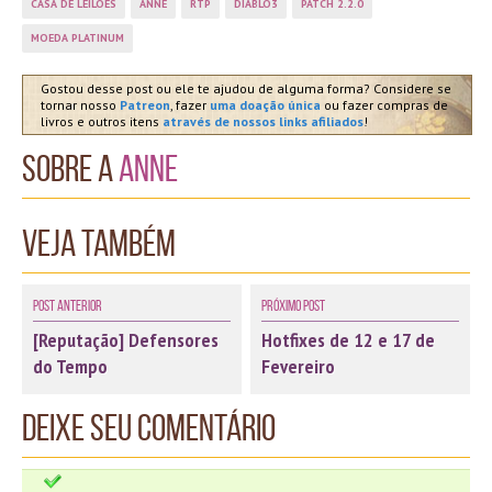
CASA DE LEILÕES
ANNE
RTP
DIABLO3
PATCH 2.2.0
MOEDA PLATINUM
Gostou desse post ou ele te ajudou de alguma forma? Considere se
tornar nosso
Patreon
, fazer
uma doação única
ou fazer compras de
livros e outros itens
através de nossos links afiliados
!
Sobre a
Anne
Veja também
Post Anterior
Próximo Post
[Reputação] Defensores
Hotfixes de 12 e 17 de
do Tempo
Fevereiro
Deixe seu comentário