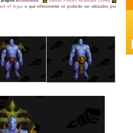
 próprio
Archimonde
:
Demon Prince’s Ascendant Crown
,
ash of Argus
e que infelizmente só poderão ser utilizados por