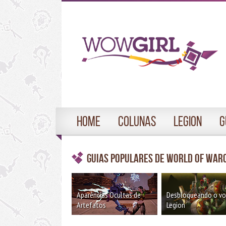
Home
Colunas
Legion
G
Guias Populares de World of War
Aparências Ocultas de
Desbloqueando o v
Artefatos
Legion