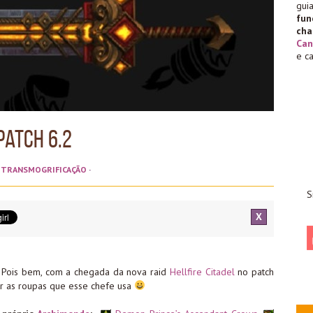
gu
fu
cha
Can
e c
Patch 6.2
,
TRANSMOGRIFICAÇÃO
·
S
X
Pois bem, com a chegada da nova raid
Hellfire Citadel
no patch
lar as roupas que esse chefe usa