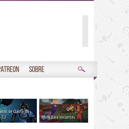
Patreon
Sobre
rias de Classe do
 7.2
WoW para iniciantes