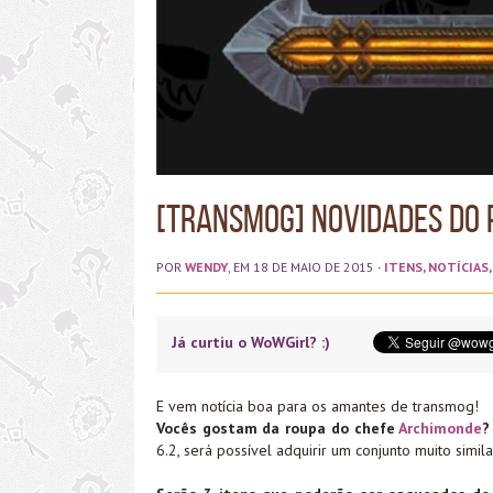
[Transmog] Novidades do 
POR
WENDY
, EM 18 DE MAIO DE 2015
·
ITENS
,
NOTÍCIAS
Já curtiu o WoWGirl? :)
E vem notícia boa para os amantes de transmog!
Vocês gostam da roupa do chefe
Archimonde
?
6.2, será possível adquirir um conjunto muito simi