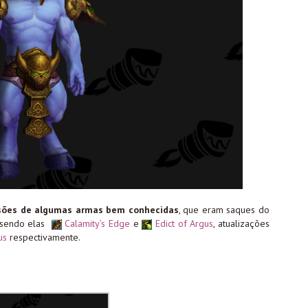
sões de algumas armas bem conhecidas
, que eram saques do
 sendo elas
Calamity’s Edge
e
Edict of Argus
, atualizações
us
respectivamente.