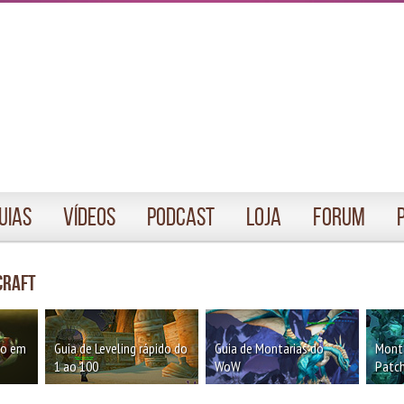
uias
Vídeos
Podcast
Loja
Forum
craft
oo em
Guia de Leveling rápido do
Guia de Montarias do
Monta
1 ao 100
WoW
Patch