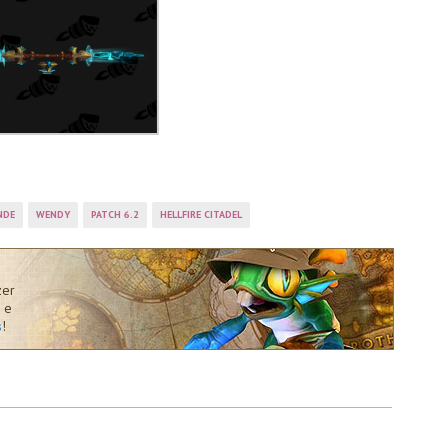
NDE
WENDY
PATCH 6.2
HELLFIRE CITADEL
zer
 e
s
!