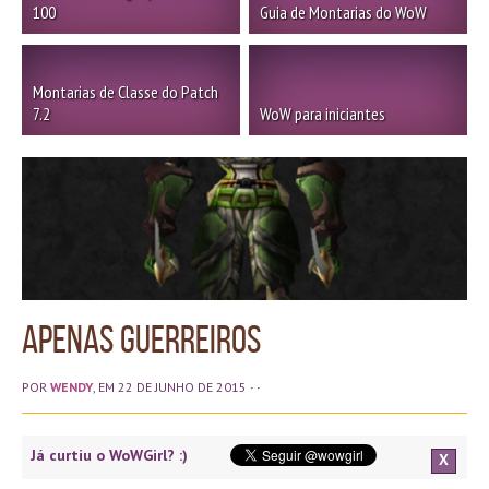
100
Guia de Montarias do WoW
Montarias de Classe do Patch
7.2
WoW para iniciantes
Apenas Guerreiros
POR
WENDY
, EM 22 DE JUNHO DE 2015
· ·
Já curtiu o WoWGirl? :)
X