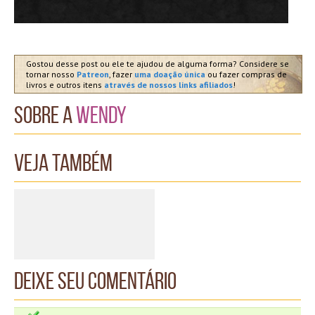
Gostou desse post ou ele te ajudou de alguma forma? Considere se
tornar nosso
Patreon
, fazer
uma doação única
ou fazer compras de
livros e outros itens
através de nossos links afiliados
!
Sobre a
Wendy
Veja também
Deixe seu comentário