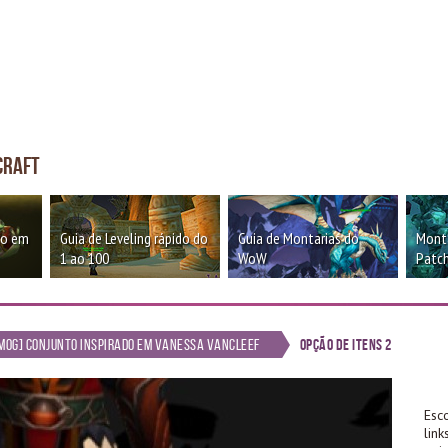
craft
oo em
Guia de Leveling rápido do
Guia de Montarias do
Monta
1 ao 100
WoW
Patch
mog] Conjunto inspirado em Vanessa VanCleef
Opção de itens 2
Esc
lin