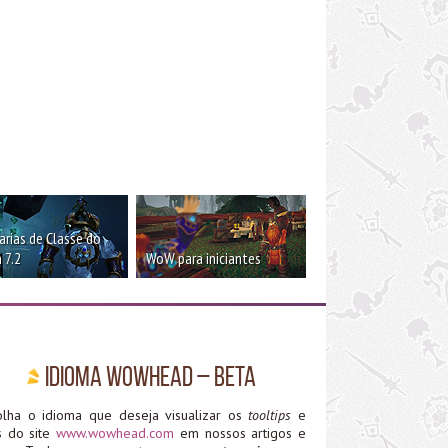
rias de Classe do
 7.2
WoW para iniciantes
Idioma WoWHead – Beta
olha o idioma que deseja visualizar os
tooltips
e
ks do site
www.wowhead.com
em nossos artigos e