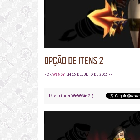
Opção de itens 2
POR
WENDY
, EM 15 DE JULHO DE 2015
· ·
Já curtiu o WoWGirl? :)