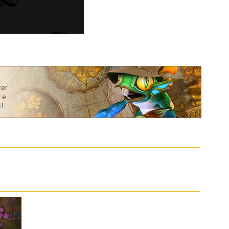
zer
 e
s
!