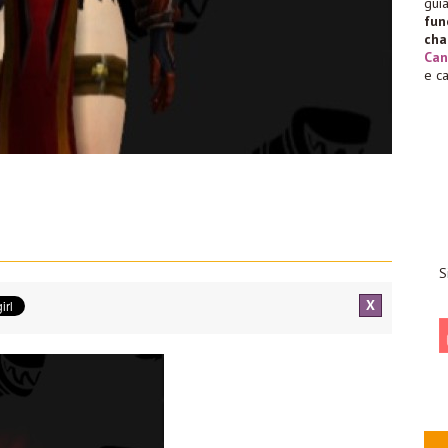
gu
fu
cha
Can
e c
S
X