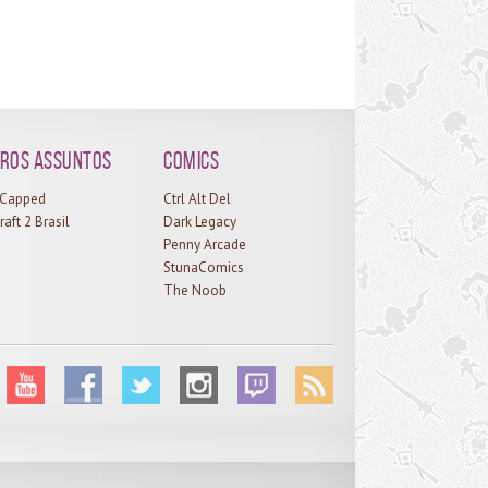
ros assuntos
Comics
l Capped
Ctrl Alt Del
raft 2 Brasil
Dark Legacy
Penny Arcade
StunaComics
The Noob