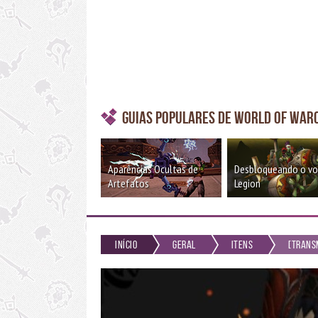
Guias Populares de World of War
Aparências Ocultas de
Desbloqueando o v
Artefatos
Legion
Início
Geral
Itens
[Trans