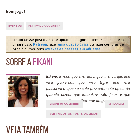
Bom jogo!
EVENTOS
FESTIVAL DA COLHEITA
Gostou desse post ou ele te ajudou de alguma forma? Considere se
tornar nosso
Patreon
, fazer
uma doação única
ou fazer compras de
livros e outros itens
através de nossos links afiliados
!
Sobre a
Eikani
Eikani
, a vaca que vira urso, que vira coruja, que
vira peixe-boi, que vira tigre, que vira
passarinho, que se sente pessoalmente ofendida
quando dizem que moonkins são feios e que
spama moonfire melhor que ninguém.
EIKANI @ GOLDRINN
@FLAALVES
VER TODOS OS POSTS DA EIKANI
Veja também