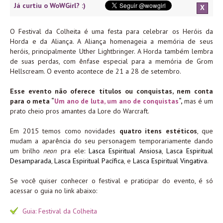
Já curtiu o WoWGirl? :)
X
O Festival da Colheita é uma festa para celebrar os Heróis da
Horda e da Aliança. A Aliança homenageia a memória de seus
heróis, principalmente Uther Lightbringer. A Horda também lembra
de suas perdas, com ênfase especial para a memória de Grom
Hellscream. O evento acontece de 21 a 28 de setembro.
Esse evento não oferece títulos ou conquistas, nem conta
para o meta “
Um ano de luta, um ano de conquistas
“,
mas é um
prato cheio pros amantes da Lore do Warcraft.
Em 2015 temos como novidades
quatro itens estéticos
, que
mudam a aparência do seu personagem temporariamente dando
um brilho
neon
pra ele:
Lasca Espiritual Ansiosa
,
Lasca Espiritual
Desamparada
,
Lasca Espiritual Pacífica
, e
Lasca Espiritual Vingativa
.
Se você quiser conhecer o festival e praticipar do evento, é só
acessar o guia no link abaixo:
Guia: Festival da Colheita