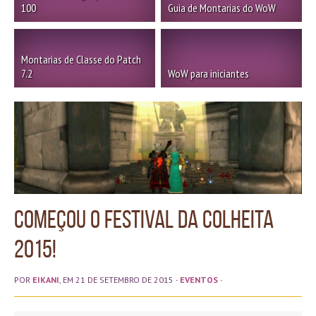
100
Guia de Montarias do WoW
Montarias de Classe do Patch
7.2
WoW para iniciantes
Começou o Festival da Colheita
2015!
POR
EIKANI
, EM 21 DE SETEMBRO DE 2015
·
EVENTOS
·