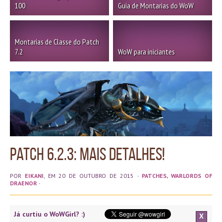
100
Guia de Montarias do WoW
Montarias de Classe do Patch
7.2
WoW para iniciantes
Patch 6.2.3: mais detalhes!
POR
EIKANI
, EM 20 DE OUTUBRO DE 2015
·
PATCHES
,
WARLORDS OF
DRAENOR
·
Já curtiu o WoWGirl? :)
X