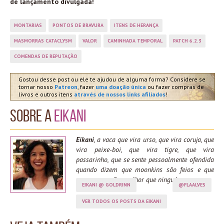
de lançamento divulgada!
MONTARIAS
PONTOS DE BRAVURA
ITENS DE HERANÇA
MASMORRAS CATACLYSM
VALOR
CAMINHADA TEMPORAL
PATCH 6.2.3
COMENDAS DE REPUTAÇÃO
Gostou desse post ou ele te ajudou de alguma forma? Considere se
tornar nosso
Patreon
, fazer
uma doação única
ou fazer compras de
livros e outros itens
através de nossos links afiliados
!
Sobre a
Eikani
Eikani
, a vaca que vira urso, que vira coruja, que
vira peixe-boi, que vira tigre, que vira
passarinho, que se sente pessoalmente ofendida
quando dizem que moonkins são feios e que
spama moonfire melhor que ninguém.
EIKANI @ GOLDRINN
@FLAALVES
VER TODOS OS POSTS DA EIKANI