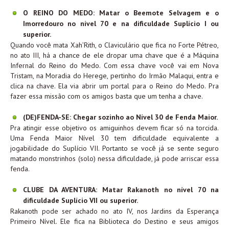
O REINO DO MEDO: Matar o Beemote Selvagem e o
Imorredouro no nível 70 e na dificuldade Suplício I ou
superior.
Quando você mata Xah’Rith, o Claviculário que fica no Forte Pétreo,
no ato III, há a chance de ele dropar uma chave que é a Máquina
Infernal do Reino do Medo. Com essa chave você vai em Nova
Tristam, na Moradia do Herege, pertinho do Irmão Malaqui, entra e
clica na chave. Ela via abrir um portal para o Reino do Medo. Pra
fazer essa missão com os amigos basta que um tenha a chave.
(DE)FENDA-SE: Chegar sozinho ao Nível 30 de Fenda Maior.
Pra atingir esse objetivo os amiguinhos devem ficar só na torcida.
Uma Fenda Maior Nível 30 tem dificuldade equivalente a
jogabilidade do Suplício VII. Portanto se você já se sente seguro
matando monstrinhos (solo) nessa dificuldade, já pode arriscar essa
fenda.
CLUBE DA AVENTURA: Matar Rakanoth no nível 70 na
dificuldade Suplício VII ou superior.
Rakanoth pode ser achado no ato IV, nos Jardins da Esperança
Primeiro Nível. Ele fica na Biblioteca do Destino e seus amigos