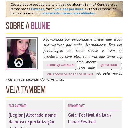
Gostou desse post ou ele te ajudou de alguma forma? Considere se
tornar nosso
Patreon
, fazer
uma doação única
ou fazer compras de
livros e outros itens
através de nossos links afiliados
!
Sobre a
Blunie
Apaixonada por personagens melee, não troca
sua warrior por nada. Alt-maníaca! Tem um
personagem de cada classe e vive se
aventurando com eles. Toda vez que toma sap
tem mini-infartos, ama montarias, reputação,
BLUNIE @ AZRALON
@ITSBLUNIE
mascotes e não pensa duas vezes quando
chamam para fazer achievement. Pela Horda
VER TODOS OS POSTS DA BLUNIE
mas vive se escondendo na Aliança.
Veja também
Post Anterior
Próximo Post
[Legion] Alterado nome
Guia: Festival da Lua /
da nova especialização
Lunar Festival