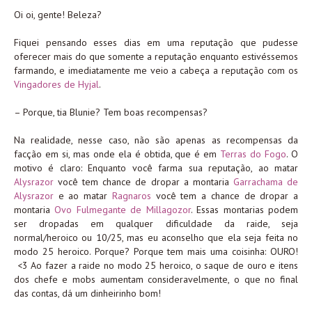
Oi oi, gente! Beleza?
Fiquei pensando esses dias em uma reputação que pudesse
oferecer mais do que somente a reputação enquanto estivéssemos
farmando, e imediatamente me veio a cabeça a reputação com os
Vingadores de Hyjal
.
– Porque, tia Blunie? Tem boas recompensas?
Na realidade, nesse caso, não são apenas as recompensas da
facção em si, mas onde ela é obtida, que é em
Terras do Fogo
. O
motivo é claro: Enquanto você farma sua reputação, ao matar
Alysrazor
você tem chance de dropar a montaria
Garrachama de
Alysrazor
e ao matar
Ragnaros
você tem a chance de dropar a
montaria
Ovo Fulmegante de Millagozor
. Essas montarias podem
ser dropadas em qualquer dificuldade da raide, seja
normal/heroico ou 10/25, mas eu aconselho que ela seja feita no
modo 25 heroico. Porque? Porque tem mais uma coisinha: OURO!
<3 Ao fazer a raide no modo 25 heroico, o saque de ouro e itens
dos chefe e mobs aumentam consideravelmente, o que no final
das contas, dá um dinheirinho bom!