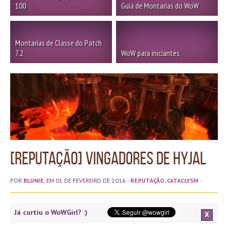
100
Guia de Montarias do WoW
Montarias de Classe do Patch
7.2
WoW para iniciantes
[Reputação] Vingadores de Hyjal
POR
BLUNIE
, EM 01 DE FEVEREIRO DE 2016
·
REPUTAÇÃO
,
CATACLYSM
·
Já curtiu o WoWGirl? :)
X