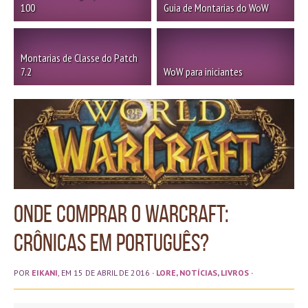
100
Guia de Montarias do WoW
Montarias de Classe do Patch
7.2
WoW para iniciantes
Onde comprar o Warcraft:
Crônicas em português?
POR
EIKANI
, EM 15 DE ABRIL DE 2016
·
LORE
,
NOTÍCIAS
,
LIVROS
·