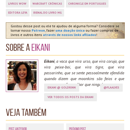
LIVROS WOW
WARCRAFT CRÔNICAS
CHRONICLE EM PORTUGUES
EDITORA LEYA
BIENAL DO LIVRO MG
Gostou desse post ou ele te ajudou de alguma forma? Considere se
tornar nosso
Patreon
, fazer
uma doação única
ou fazer compras de
livros e outros itens
através de nossos links afiliados
!
Sobre a
Eikani
Eikani
, a vaca que vira urso, que vira coruja, que
vira peixe-boi, que vira tigre, que vira
passarinho, que se sente pessoalmente ofendida
quando dizem que moonkins são feios e que
spama moonfire melhor que ninguém.
EIKANI @ GOLDRINN
@FLAALVES
VER TODOS OS POSTS DA EIKANI
Veja também
Post Anterior
Próximo Post