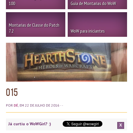
100
Guia de Montarias do WoW
Montarias de Classe do Patch
7.2
WoW para iniciantes
015
POR
DÉ
, EM 22 DE JULHO DE 2016
· ·
Já curtiu o WoWGirl? :)
X