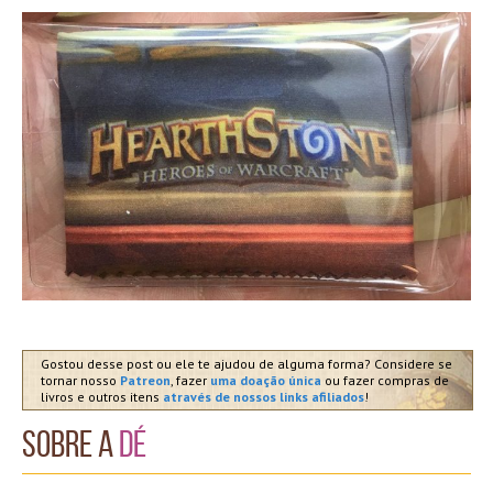
Gostou desse post ou ele te ajudou de alguma forma? Considere se
tornar nosso
Patreon
, fazer
uma doação única
ou fazer compras de
livros e outros itens
através de nossos links afiliados
!
Sobre a
Dé