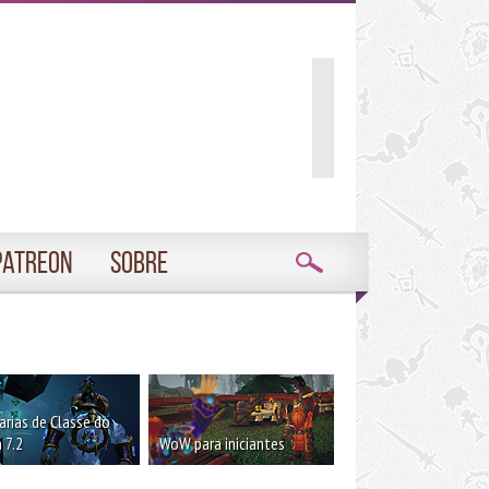
Patreon
Sobre
rias de Classe do
 7.2
WoW para iniciantes