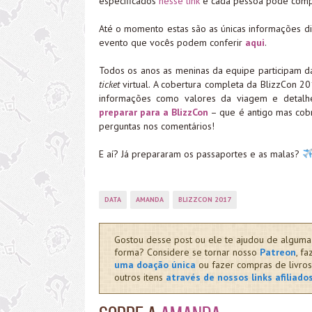
especificados
nesse link
e cada pessoa pode compr
Até o momento estas são as únicas informações di
evento que vocês podem conferir
aqui
.
Todos os anos as meninas da equipe participam d
ticket
virtual. A cobertura completa da BlizzCon 2
informações como valores da viagem e detalhe
preparar para a BlizzCon
– que é antigo mas cobr
perguntas nos comentários!
E aí? Já prepararam os passaportes e as malas?
DATA
AMANDA
BLIZZCON 2017
Gostou desse post ou ele te ajudou de alguma
forma? Considere se tornar nosso
Patreon
, fa
uma doação única
ou fazer compras de livros
outros itens
através de nossos links afiliado