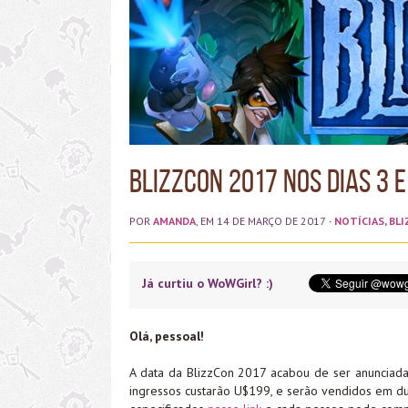
BlizzCon 2017 nos dias 3 
POR
AMANDA
, EM 14 DE MARÇO DE 2017
·
NOTÍCIAS
,
BL
Já curtiu o WoWGirl? :)
Olá, pessoal!
A data da BlizzCon 2017 acabou de ser anuncia
ingressos custarão U$199, e serão vendidos em dua