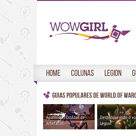
Home
Colunas
Legion
G
Guias Populares de World of War
Aparências Ocultas de
Desbloqueando o v
Artefatos
Legion