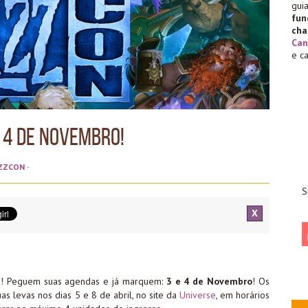
gu
fu
cha
Can
e c
e 4 de Novembro!
IZZCON
·
S
X
da! Peguem suas agendas e já marquem:
3 e 4 de Novembro
! Os
s levas nos dias 5 e 8 de abril, no site da
Universe
, em horários