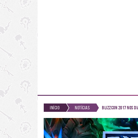
Início
Notícias
BlizzCon 2017 nos di