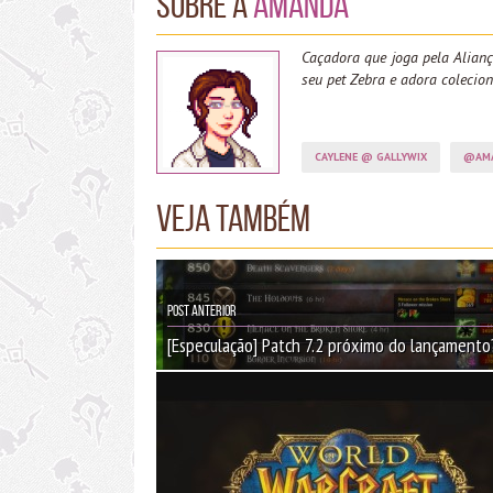
Sobre a
Amanda
Caçadora que joga pela Alianç
seu pet Zebra e adora colecion
CAYLENE @ GALLYWIX
@AM
Veja também
Post Anterior
[Especulação] Patch 7.2 próximo do lançamento