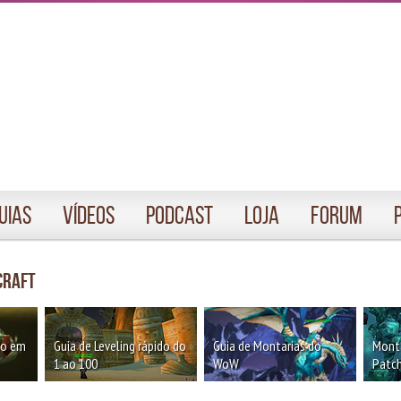
uias
Vídeos
Podcast
Loja
Forum
craft
oo em
Guia de Leveling rápido do
Guia de Montarias do
Monta
1 ao 100
WoW
Patch