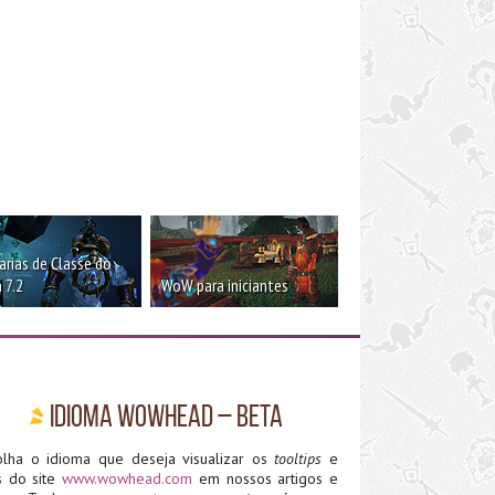
rias de Classe do
 7.2
WoW para iniciantes
Idioma WoWHead – Beta
olha o idioma que deseja visualizar os
tooltips
e
ks do site
www.wowhead.com
em nossos artigos e