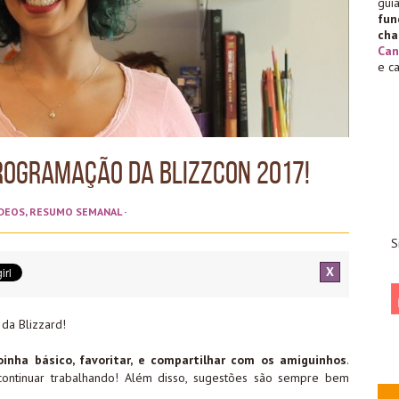
gu
fu
cha
Can
e c
Programação da BlizzCon 2017!
DEOS
,
RESUMO SEMANAL
·
S
X
 da Blizzard!
inha básico, favoritar, e compartilhar com os amiguinhos
.
continuar trabalhando! Além disso, sugestões são sempre bem