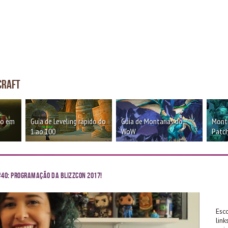
craft
oo em
Guia de Leveling rápido do
Guia de Montarias do
Monta
1 ao 100
WoW
Patch
#40: Programação da BlizzCon 2017!
Esc
lin