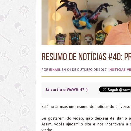
Resumo de Notícias #40: 
POR
EIKANI
, EM 04 DE OUTUBRO DE 2017
·
NOTÍCIAS
,
VÍ
Já curtiu o WoWGirl? :)
Está no ar mais um resumo de notícias do universo
Se gostarem do vídeo,
não deixem de dar o jo
Assim, vocês ajudam o site e nos incentivam a 
vindas.