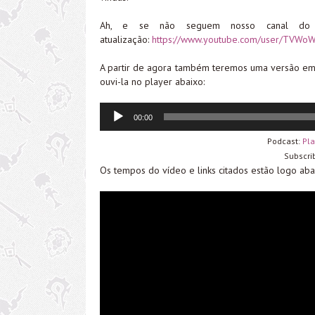
Ah, e se não seguem nosso canal do 
atualização:
https://www.youtube.com/user/TVWoW
A partir de agora também teremos uma versão em
ouvi-la no player abaixo:
Tocador
00:00
de
áudio
Podcast:
Pla
Subscri
Os tempos do vídeo e links citados estão logo aba