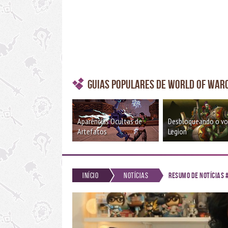
Guias Populares de World of War
Aparências Ocultas de
Desbloqueando o v
Artefatos
Legion
Início
Notícias
Resumo de Notícias 