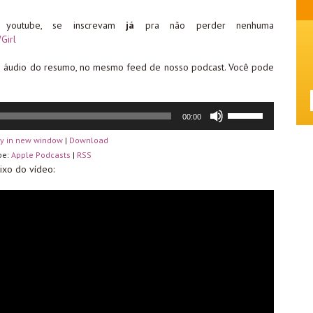
youtube, se inscrevam
já
pra não perder nenhuma
Girl
 áudio do resumo, no mesmo feed de nosso podcast. Você pode
Use
00:00
as
setas
y in new window
|
Download
para
cima
be:
Apple Podcasts
|
RSS
ou
ixo do vídeo:
para
baixo
para
aumentar
ou
diminuir
o
volume.