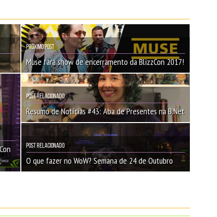
Próximo Post
Muse fará show de encerramento da BlizzCon 2017!
Post Relacionado
Resumo de Notícias #43: Aba de Presentes na B.Net
Post Relacionado
zCon
O que fazer no WoW? Semana de 24 de Outubro