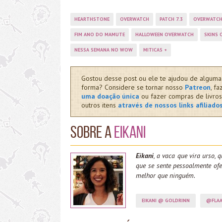
HEARTHSTONE
OVERWATCH
PATCH 7.3
OVERWATCH
FIM ANO DO MAMUTE
HALLOWEEN OVERWATCH
SKINS 
NESSA SEMANA NO WOW
MITICAS +
Gostou desse post ou ele te ajudou de alguma
forma? Considere se tornar nosso
Patreon
, fa
uma doação única
ou fazer compras de livros
outros itens
através de nossos links afiliado
Sobre a
Eikani
Eikani
, a vaca que vira urso, q
que se sente pessoalmente o
melhor que ninguém.
EIKANI @ GOLDRINN
@FLAA