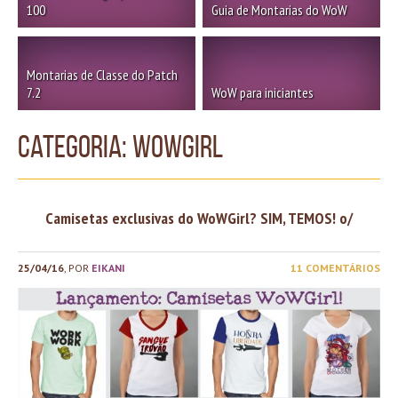
100
Guia de Montarias do WoW
Montarias de Classe do Patch
7.2
WoW para iniciantes
Categoria: WoWGirl
Camisetas exclusivas do WoWGirl? SIM, TEMOS! o/
25/04/16
, POR
EIKANI
11 COMENTÁRIOS