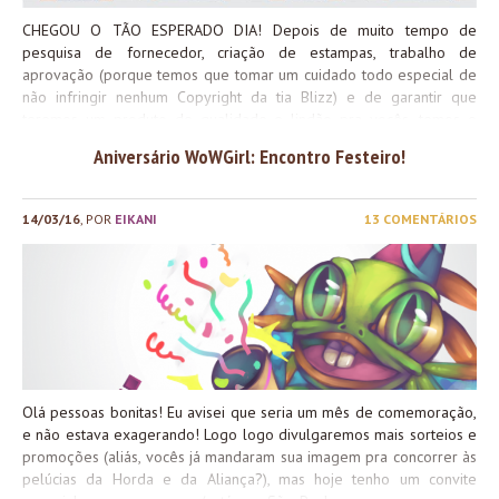
CHEGOU O TÃO ESPERADO DIA! Depois de muito tempo de
pesquisa de fornecedor, criação de estampas, trabalho de
aprovação (porque temos que tomar um cuidado todo especial de
não infringir nenhum Copyright da tia Blizz) e de garantir que
teremos um produto de qualidade e lindão pra vocês, temos o
prazer de apresentar nossa primeira coleção de camisetas
Aniversário WoWGirl: Encontro Festeiro!
exclusivas, YAY! <3 Nossas camisetas tem estampas exclusivas
feitas pela talentosíssima Shi Chelminski, e foram feitas com muito
carinho pensando em vocês! Elas estão em pré-venda e serão
14/03/16
, POR
EIKANI
13 COMENTÁRIOS
feitas sob encomenda, mas com o tempo certinho de serem
recebidas pra você desfilar no cinema no lançamento do filme de
Warcraft. Nossa coleção começa com quatro estampas: As
camisetas masculinas tem modelo tradicional, e as femininas tem a
gola V, modelagem de baby look com alguns centímetros a mais na
barra, pra um conforto maior. Temos tamanhos do PP ao 3GG nos
dois...
Olá pessoas bonitas! Eu avisei que seria um mês de comemoração,
e não estava exagerando! Logo logo divulgaremos mais sorteios e
promoções (aliás, vocês já mandaram sua imagem pra concorrer às
pelúcias da Horda e da Aliança?), mas hoje tenho um convite