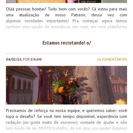
Oláá pessoas bonitas! Tudo bem com vocês? Cá estou para mais
uma atualização de nosso Patreon, dessa vez com
algumas novidades importantes! Pra começar, agora temos
também uma opção de assinaturas em reais, em uma plataforma
brasileira, sem susto nos valores por oscilação do dólar e com os
mesmos perks e recompensas do Patreon! Além disso essa
Estamos recrutando! o/
plataforma tem custos reduzidos comparando com outras
plataformas de crowdfunding, o que quer dizer que mais da sua
contribuição chegará pra gente. Na nossa pesquisa recebemos
04/02/16
, POR
EIKANI
16 COMENTÁRIOS
muito feedback de que a assinatura em dólares era intimidadora, e
difícil pelo fator cartão internacional. Agora temos, inclusive, opção
de boleto para a contribuição <3 Conheça nosso Unlock! Além
disso, nós tivemos uma pequena mudança nos perks, trocando
algumas recompensas e incluindo outras, como chibis da nossa
querida Shi e escultura em porcelana fria/biscuit feitos
exclusivamente pra você :3 Vejam só que lindezas: Outra novidade
é a...
Precisamos de reforço na nossa equipe, e queremos saber: você
topa o desafio? Se você tem tempo disponível, experiência com
redação (ou gosta muito de escrever), vontade de ajudar e não
tem medo de ter MUITO trabalho, dá um alou pra gente! Estamos