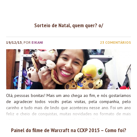
de vídeos em nosso canal no youtube, nosso podcast voltou 
acontecer sempre e maravilhosamente, tivemos campeonato
locais de Hearthstone, Heroes of the Storm, Starcraft e World o
Warcraft, a confirmação da data e lançamento do trailer do film
Sorteio de Natal, quem quer? o/
de Warcraft, o anúncio de Legion e...
19/12/15
, POR
EIKANI
23 COMENTÁRIOS
Olá, pessoas bonitas! Mais um ano chega ao fim, e nós gostaríamos
de agradecer todos vocês pelas visitas, pela companhia, pelo
carinho e tudo mais de lindo que aconteceu nesse ano. Foi um ano
feliz e cheio de conquistas, muitas novidades no formato de mais
sites e mais amor no nosso canal no YouTube, e a resposta
maravilhosa de vocês só nos faz querer trabalhar e estar cada vez
Painel do filme de Warcraft na CCXP 2015 – Como foi?
mais por aqui. MUITO OBRIGADA! Sem cada um de vocês nada