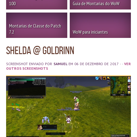
100
Guia de Montarias do WoW
Montarias de Classe do Patch
7.2
WoW para iniciantes
Shelda @ Goldrinn
SCREENSHOT ENVIADO POR
SAMUEL
EM 06 DE DEZEMBRO DE 2017
· ·
VER
OUTROS SCREENSHOTS