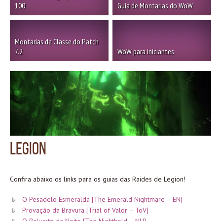
100
Guia de Montarias do WoW
Montarias de Classe do Patch
7.2
WoW para iniciantes
Legion
Confira abaixo os links para os guias das Raides de Legion!
O Pesadelo Esmeralda [The Emerald Nightmare – EN]
Provação da Bravura [Trial of Valor – ToV]
O Baluarte da Noite [The Nighthold – NH]