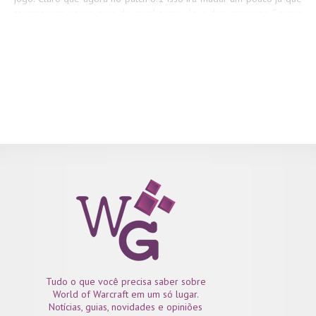
teremos um pouco mais de carinho pra ela, a diva assassina Garona
Halforcen. Que tal começar as coisas na ordem certa? Vamos
conhecer um pouco mais dessa grande personagem do universo
Warcraft. Versão TL;DR: Garona é uma meio-orc, meio-draenei.
Assassina e mestre espiã. Durante a primeira invasão dos orcs em
Azeroth, ela chegou a ser uma Emissária daquela versão da Horda
e uma relutante assassina do Rei Llane Wrynn (pai de Varian). Anos
depois, ela e seu filho Med’an se juntaram a outros membros do
Conselho de Tirisfal numa batalha contra o culto do Martelo do
Crepúsculo e seu lider, Cho’gall. Desde então, ela não tem sido
vista...
Tudo o que você precisa saber sobre
World of Warcraft em um só lugar.
Notícias, guias, novidades e opiniões