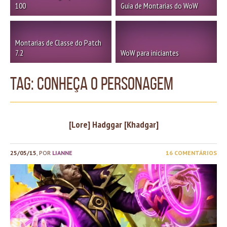
100
Guia de Montarias do WoW
Montarias de Classe do Patch
7.2
WoW para iniciantes
TAG: conheça o personagem
[Lore] Hadggar [Khadgar]
25/05/15
, POR
LIANNE
16 COMENTÁRIOS