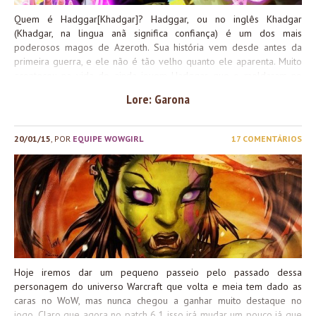
Quem é Hadggar[Khadgar]? Hadggar, ou no inglês Khadgar
(Khadgar, na lingua anã significa confiança) é um dos mais
poderosos magos de Azeroth. Sua história vem desde antes da
primeira guerra, e ele não é tão velho quanto ele aparenta. Muito
aconteceu na vida do ainda jovem Hadggar que o moldaram no
mago que ele é hoje. Vamos começar com sua trajetória, de um
Lore: Garona
aprendiz, sua luta nas primerias guerras, a expedição à Draenor, o
Portal Negro, até ele se tornar um dos membros mais poderosos
do Conselho dos Seis, de Kirin Tor e assistir aos jogadores em sua
20/01/15
, POR
EQUIPE WOWGIRL
17 COMENTÁRIOS
nova empreitada nessa Draenor alternativa. O jovem Confiável e o
Último Guardião O jovem de 17 anos estava nervoso. Fora enviado
até Karazhan para se tornar aprendiz do mago Medivh. Ele sabia
que Kirin Tor não gostava de deixar magos poderosos sozinhos
por aí, e muito se falava sobre Medivh em Dalaran,...
Hoje iremos dar um pequeno passeio pelo passado dessa
personagem do universo Warcraft que volta e meia tem dado as
caras no WoW, mas nunca chegou a ganhar muito destaque no
jogo. Claro que agora no patch 6.1 isso irá mudar um pouco já que