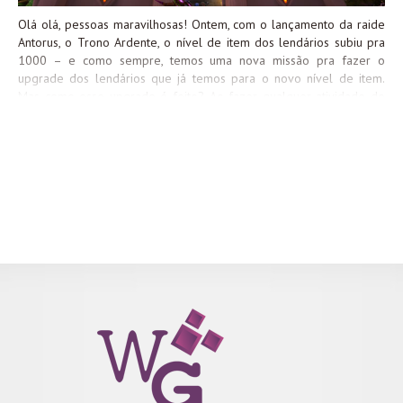
Olá olá, pessoas maravilhosas! Ontem, com o lançamento da raide
Antorus, o Trono Ardente, o nível de item dos lendários subiu pra
1000 – e como sempre, temos uma nova missão pra fazer o
upgrade dos lendários que já temos para o novo nível de item.
Mas como esse upgrade é feito? Ao fazer qualquer atividade de
end-game no jogo você recebe uma Essência do Despertar. Ao
juntar 50 delas, você completa a missão Um esforço Titânico, que
dá como recompensa o item Essência do Titã Despertado, que é o
item que faz o upgrade dos lendários. Você pode repetir essa
missão quantas vezes for necessário para melhorar todos os seus
lendários. Você pega essa missão com o Arcanomante Vridiel,
treinador de Ferraria em Dalaran: Mas como conseguir as Essência
do Despertar? O jogador Xanaduzu deixou um comentário na
página da item no WoWHead, com os locais e quantidades de
saque da...