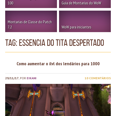
100
Guia de Montarias do WoW
Montarias de Classe do Patch
7.2
WoW para iniciantes
TAG: essencia do tita despertado
Como aumentar o ilvl dos lendários para 1000
29/11/17
, POR
EIKANI
10 COMENTÁRIOS