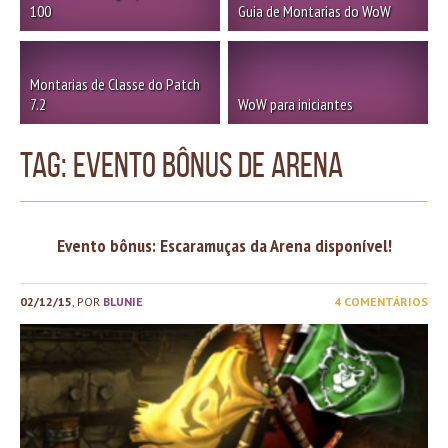
100
Guia de Montarias do WoW
Montarias de Classe do Patch
7.2
WoW para iniciantes
TAG: evento bônus de arena
Evento bônus: Escaramuças da Arena disponível!
02/12/15
, POR
BLUNIE
4 COMENTÁRIOS