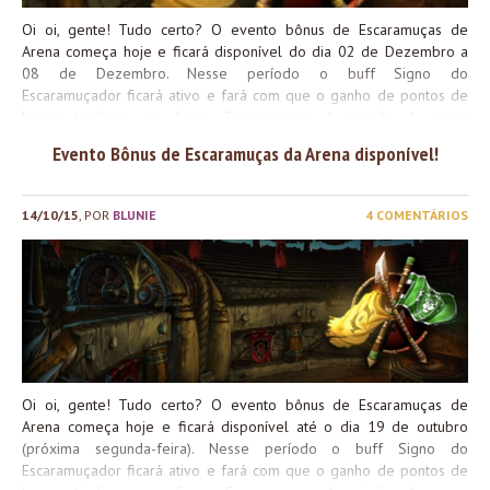
Oi oi, gente! Tudo certo? O evento bônus de Escaramuças de
Arena começa hoje e ficará disponível do dia 02 de Dezembro a
08 de Dezembro. Nesse período o buff Signo do
Escaramuçador ficará ativo e fará com que o ganho de pontos de
honra triplique ao fazer Escaramuças. A missão A arena
chama também ficará disponível para os jogadores. Essa
Evento Bônus de Escaramuças da Arena disponível!
missão requer que você ganhe 10 escaramuças em arena e dá
como recompensa 500 pontos de Dominação. Essa missão pode
ser adquirida com o PNJ Vidente Kazal que fica dentro de sua
14/10/15
, POR
BLUNIE
4 COMENTÁRIOS
Guarnição. Escaramuças de Arena é uma forma não ranqueada de
Arena e para entrar na fila de arena você deve: As moedas Pontos
de honra e Pontos de Dominação obtidas como recompensa do
evento podem ser usadas para comprar itens, sendo eles: Esses
itens podem ser comprados com o PNJ Marechal Karsh
Tempesforja e Lesmo Giraporca (Aliança) ou Rosa Galerosa e
Senhor da Guerra Noktyn (Horda). Esses itens podem ser
comprados com o PNJ Amelia Clarke e Marechal...
Oi oi, gente! Tudo certo? O evento bônus de Escaramuças de
Arena começa hoje e ficará disponível até o dia 19 de outubro
(próxima segunda-feira). Nesse período o buff Signo do
Escaramuçador ficará ativo e fará com que o ganho de pontos de