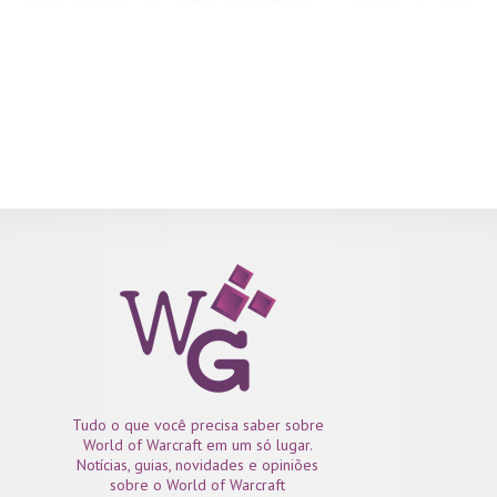
honra triplique ao fazer Escaramuças. A missão A arena
chama também ficará disponível para os jogadores. Essa
missão requer que você ganhe 10 escaramuças em arena e dá
como recompensa 500 pontos de Dominação. Essa missão pode
ser adquirida com o PNJ Vidente Kazal que fica dentro de sua
Guarnição. Escaramuças de Arena é uma forma não ranqueada de
Arena e para entrar na fila de arena você deve: As moedas Pontos
de honra e Pontos de Dominação obtidas como recompensa do
evento podem ser usadas para comprar itens, sendo eles: Esses
itens podem ser comprados com o PNJ Marechal Karsh
Tempesforja e Lesmo Giraporca (Aliança) ou Rosa Galerosa e
Senhor da Guerra Noktyn (Horda). Esses itens podem ser
comprados com o PNJ Amelia Clarke e Marechal...
Tudo o que você precisa saber sobre
World of Warcraft em um só lugar.
Notícias, guias, novidades e opiniões
sobre o World of Warcraft