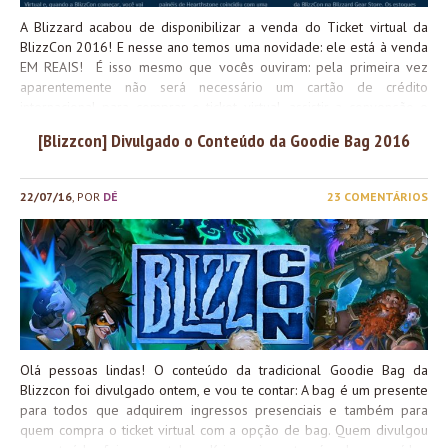
A Blizzard acabou de disponibilizar a venda do Ticket virtual da
BlizzCon 2016! E nesse ano temos uma novidade: ele está à venda
EM REAIS! É isso mesmo que vocês ouviram: pela primeira vez
aparentemente não será necessário um cartão de crédito
internacional para comprar o ticket virtual, assistir a convenção e
receber as recompensas ingame que o ticket traz, como o mascote
[Blizzcon] Divulgado o Conteúdo da Goodie Bag 2016
murloc exclusivo do ano e muito mais <3 O ticket virtual custa U$39
ou R$139, e dá direito ao seguinte: Os itens virtuais ainda não
foram divulgados, e mostraremos pra vocês assim que as imagens
22/07/16
, POR
DÉ
23 COMENTÁRIOS
deles sairem! Também não temos muitas pistas do que esperar de
anúncio nesse ano, mas como essa é a décima BlizzCon eu não
esperaria nada menos que épico! Mas e como funciona isso
da goodie bag? Depois de comprar o ticket virtual você terá a
opção de comprar a goodie bag física, com...
Olá pessoas lindas! O conteúdo da tradicional Goodie Bag da
Blizzcon foi divulgado ontem, e vou te contar: A bag é um presente
para todos que adquirem ingressos presenciais e também para
quem compra o ticket virtual com a opção de bag. Quem divulgou