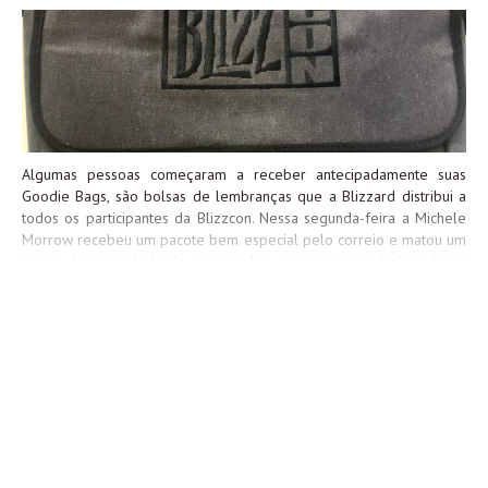
primeiro confirmar a compra do Ingresso Virtual, então visitar esta
página para efetuar a compra da Goodie Bag por $34.99: É válido
lembrar que, embora a Goodie Bag esteja a venda, não é possível
efetuar a compra com envio para o Brasil,...
Algumas pessoas começaram a receber antecipadamente suas
Goodie Bags, são bolsas de lembranças que a Blizzard distribui a
todos os participantes da Blizzcon. Nessa segunda-feira a Michele
Morrow recebeu um pacote bem especial pelo correio e matou um
pouco da curiosidade da galera sobre o que vem nas bolsas desse
ano (sim, todo ano vem coisas diferentes). Dentro do pacote ela
recebeu: