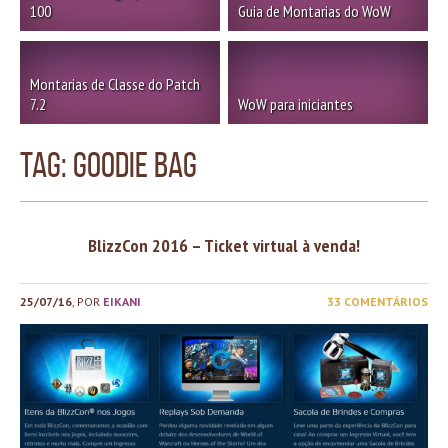
100
Guia de Montarias do WoW
Montarias de Classe do Patch
7.2
WoW para iniciantes
TAG: goodie bag
BlizzCon 2016 – Ticket virtual à venda!
25/07/16
, POR
EIKANI
33 COMENTÁRIOS