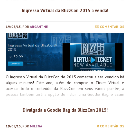
o conteúdo foi o youtuber Kripparrian, através de um vídeo
unboxing: O que vem na bag? É isso aí pessoal! Quem puder
Ingresso Virtual da BlizzCon 2015 a venda!
comparecer ou até mesmo comprar o ticket virtual com opção de
bag, vai receber estes itens super bacanas! Eu to babando, e
vocês?
19/08/15
, POR
ARGANTHE
33 COMENTÁRIOS
O Ingresso Virtual da BlizzCon de 2015 começou a ser vendido há
alguns minutos! Este ano, além de comprar o Ticket Virtual e
acessar todo o conteúdo da BlizzCon em seus vários painéis, a
pessoa também terá a opção de incluir uma Goodie Bag, e assim
receberá todos os itens que as pessoas que atendem ao evento
pessoalmente recebem! Diferente dos anos anteriores, o Ingresso
Divulgada a Goodie Bag da BlizzCon 2015!
Virtual não está listado com um valor determinado em Real, então
para aquelas pessoas que querem esperar um pouco por uma
improvável baixa do Dólar, é possível comprá-lo até a data do
19/08/15
, POR
MILENA
0 COMENTÁRIOS
evento. O valor é de $39.90. Para comprar a Goodie Bag, é preciso