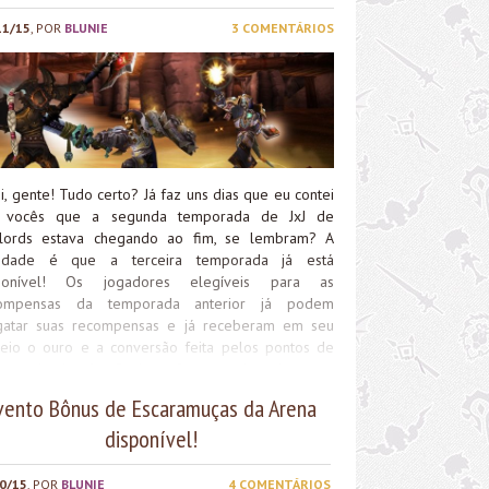
11/15
, POR
BLUNIE
3 COMENTÁRIOS
i, gente! Tudo certo? Já faz uns dias que eu contei
 vocês que a segunda temporada de JxJ de
lords estava chegando ao fim, se lembram? A
idade é que a terceira temporada já está
ponível! Os jogadores elegíveis para as
ompensas da temporada anterior já podem
gatar suas recompensas e já receberam em seu
reio o ouro e a conversão feita pelos pontos de
ra e dominação. Os itens foram reajustados e os
eis de item JxJ de Honra e Dominação foram
vento Bônus de Escaramuças da Arena
entados. Bora aproveitar a terceira temporada?
disponível!
jo da Blunie e bom jogo a todos!
0/15
, POR
BLUNIE
4 COMENTÁRIOS