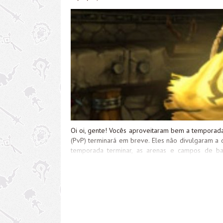
Giraporca (Aliança) ou Rosa Galerosa e Senhor d
PNJ Amelia Clarke e Marechal...
Oi oi, gente! Vocês aproveitaram bem a temporada 
(PvP) terminará em breve. Eles não divulgaram a 
temporada terminar, as arenas e campos de bata
processo para determinar os jogadores eleitos 
semanas para ser concluído. Os jogadores ele
certificarem de ganhar suas recompensas: No fi
Pontos de Honra, e qualquer ponto de Honra aci
proporção de 35 prata por ponto. Alguns outros 
atrás do prejuizo ou eu posso só chorar...