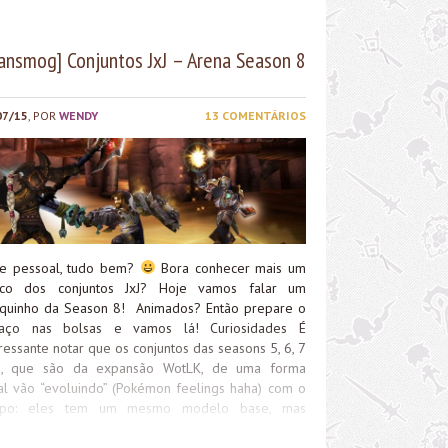
es itens podem ser comprados com o PNJ
rechal Karsh Tempesforja e Lesmo
ransmog] Conjuntos JxJ – Arena Season 8
aporca (Aliança) ou Rosa Galerosa e Senhor da
rra Noktyn (Horda). Esses itens podem ser
rados com o PNJ Amelia Clarke e Marechal...
07/15
, POR
WENDY
13 COMENTÁRIOS
e pessoal, tudo bem?
Bora conhecer mais um
co dos conjuntos JxJ? Hoje vamos falar um
quinho da Season 8! Animados? Então prepare o
aço nas bolsas e vamos lá! Curiosidades É
ressante notar que os conjuntos das seasons 5, 6, 7
, que são da expansão WotLK, de uma forma
al vão “evoluindo” (Pokémon feelings haha) com o
mpo: eles tem um mesmo modelo base, mas
Season 5 são mais simples, e nas posteriores são
cionados mais detalhes e as cores vão variando,