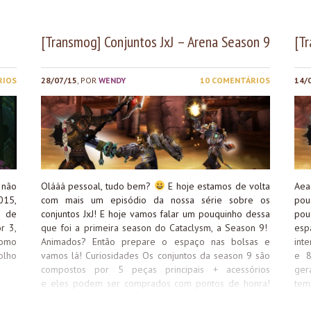
Ess
Ma
[Transmog] Conjuntos JxJ – Arena Season 9
[T
Gir
Gue
comp
RIOS
28/07/15
, POR
WENDY
10 COMENTÁRIOS
14/
 não
Olááá pessoal, tudo bem?
E hoje estamos de volta
Aea
015,
com mais um episódio da nossa série sobre os
pou
o de
conjuntos JxJ! E hoje vamos falar um pouquinho dessa
pou
r 3,
que foi a primeira season do Cataclysm, a Season 9!
esp
Como
Animados? Então prepare o espaço nas bolsas e
inte
olho
vamos lá! Curiosidades Os conjuntos da season 9 são
e 8
compostos por 5 peças principais + acessórios
ger
e eles podem ser comprados com pontos de honra!
te
Nessa season temos 2 conjuntos para cada classe, um
na 
normal e um elite, mas o elite infelizmente não está
adi