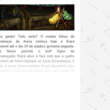
oi, gente! Tudo certo? O evento bônus de
aramuças de Arena começa hoje e ficará
onível até o dia 19 de outubro (próxima segunda-
ra). Nesse período o buff Signo do
ramuçador ficará ativo e fará com que o ganho
ontos de honra triplique ao fazer Escaramuças. A
ão A arena chama também ficará disponível para
ogadores. Essa missão requer que você ganhe 10
aramuças em arena e dá como recompensa 500
os de Dominação. Essa missão pode ser adquirida
 o PNJ Vidente Kazal que fica dentro de sua
rnição. Escaramuças de Arena é uma forma não
ueada de Arena e para entrar na fila de arena
ê deve: As moedas Pontos de honra e Pontos de
inação obtidas como recompensa do evento
em ser usadas para comprar itens, sendo eles: