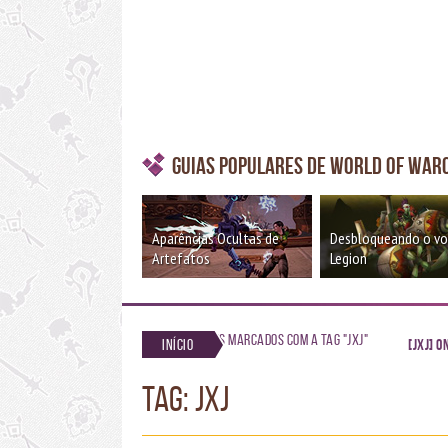
Guias Populares de World of War
Aparências Ocultas de
Desbloqueando o v
Artefatos
Legion
Posts marcados com a tag "jxj"
Início
[JxJ] 
TAG: jxj