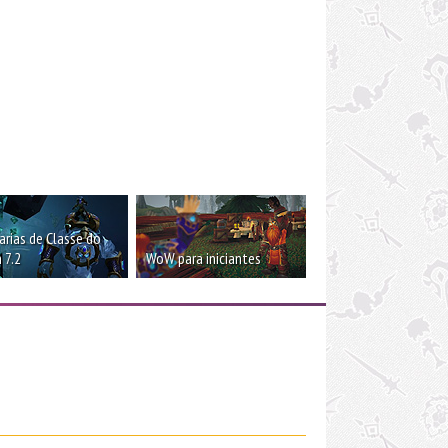
rias de Classe do
 7.2
WoW para iniciantes