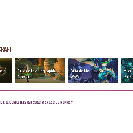
craft
oo em
Guia de Leveling rápido do
Guia de Montarias do
Monta
1 ao 100
WoW
Patch
Onde (e como) gastar suas Marcas de Honra?