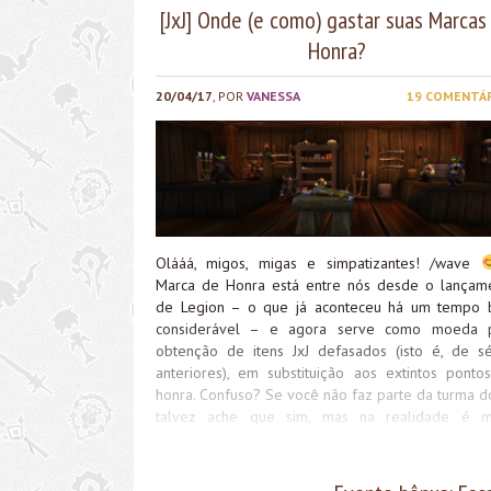
[JxJ] Onde (e como) gastar suas Marcas
Honra?
20/04/17
, POR
VANESSA
19 COMENTÁ
Olááá, migos, migas e simpatizantes! /wave
Marca de Honra está entre nós desde o lançam
de Legion – o que já aconteceu há um tempo
considerável – e agora serve como moeda 
obtenção de itens JxJ defasados (isto é, de sé
anteriores), em substituição aos extintos ponto
honra. Confuso? Se você não faz parte da turma do
talvez ache que sim, mas na realidade é m
simples. Aliás, o novo sistema JxJ pode até
duramente criticado pelos jogadores mais ferren
mas ninguém nega que ele colaborou muito c