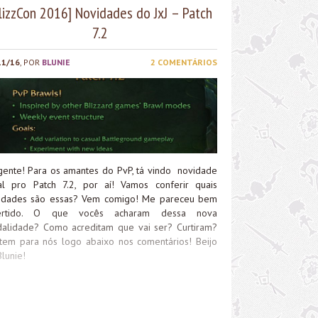
lizzCon 2016] Novidades do JxJ – Patch
7.2
11/16
, POR
BLUNIE
2 COMENTÁRIOS
 gente! Para os amantes do PvP, tá vindo novidade
al pro Patch 7.2, por aí! Vamos conferir quais
idades são essas? Vem comigo! Me pareceu bem
vertido. O que vocês acharam dessa nova
alidade? Como acreditam que vai ser? Curtiram?
tem para nós logo abaixo nos comentários! Beijo
lunie!