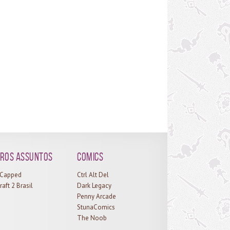
do mais destaque a cada conjunto. Os conjuntos da
son 8 são um pouco mais difíceis de se conseguir,
que aqui os itens são comprados por pontos de
ra (nas seasons 5, 6 e 7 a maioria dos itens pode
 comprado por ouro) e a quantia necessária não é
muy amiga, a vantagem é que tendo os pontos de
a é só ir até o...
ros assuntos
Comics
l Capped
Ctrl Alt Del
raft 2 Brasil
Dark Legacy
Penny Arcade
StunaComics
The Noob