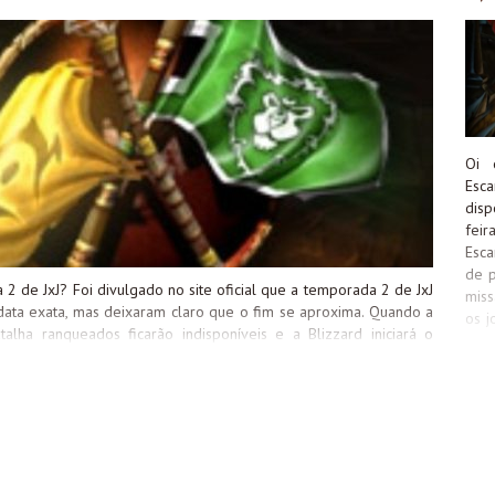
a Guerra Noktyn (Horda). Esses itens podem ser comprados com o
Oi 
Esc
disp
fei
Esca
de p
2 de JxJ? Foi divulgado no site oficial que a temporada 2 de JxJ
miss
data exata, mas deixaram claro que o fim se aproxima. Quando a
os j
lha ranqueados ficarão indisponíveis e a Blizzard iniciará o
esc
às recompensas de fim de temporada, o que pode levar até duas
pont
gíveis devem ficar atentos aos seguintes detalhes, para se
com
m da temporada, os Pontos de Dominação serão convertidos em
Gua
ma do limite de 4.000 pontos será convertido em ouro, em uma
ranq
detalhes para ter em mente: Agora pergunto: Adianta eu correr
voc
Dom
pod