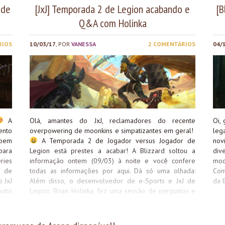
 de
[JxJ] Temporada 2 de Legion acabando e
[B
Q&A com Holinka
RIOS
10/03/17
, POR
VANESSA
2 COMENTÁRIOS
04/
A
Olá, amantes do JxJ, reclamadores do recente
Oi,
ento
overpowering de moonkins e simpatizantes em geral!
leg
 bem
A Temporada 2 de Jogador versus Jogador de
nov
para
Legion está prestes a acabar! A Blizzard soltou a
di
ries
informação ontem (09/03) à noite e você confere
mod
s de
todas as informações por aqui. Dá só uma olhada:
Con
 JxJ
Além disso, o desenvolvedor de e-Sports e JxJ de
da B
uito
Legion, Brian Holinka, fez uma sessão de perguntas e
 ser
respostas com a comunidade e tirou dúvidas acerca
hos,
do futuro do JxJ no jogo. Listamos os principais pontos
om a
debatidos para você ficar por dentro das novidades: