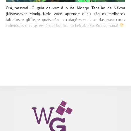
Olá, pessoal! O guia da vez é o de Monge Tecelão da Névoa
(Mistweaver Monk). Nele você aprende quais são os melhores
talentos e glifos, e quais são as rotações mais usadas para curas
individuais e curas em área! Confira no link abaixo: Boa semana!