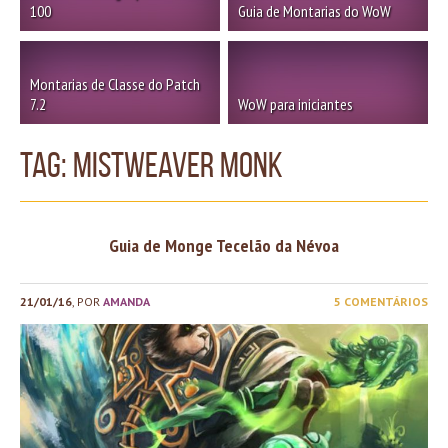
100
Guia de Montarias do WoW
Montarias de Classe do Patch
7.2
WoW para iniciantes
TAG: mistweaver monk
Guia de Monge Tecelão da Névoa
21/01/16
, POR
AMANDA
5 COMENTÁRIOS