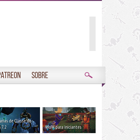
Patreon
Sobre
rias de Classe do
 7.2
WoW para iniciantes