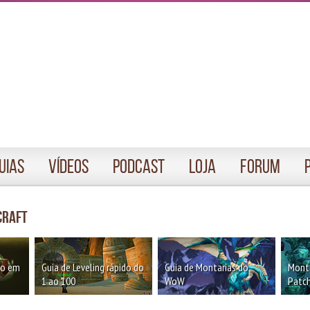
uias
Vídeos
Podcast
Loja
Forum
craft
oo em
Guia de Leveling rápido do
Guia de Montarias do
Monta
1 ao 100
WoW
Patch