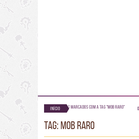
Posts marcados com a tag "mob raro"
Início
TAG: mob raro