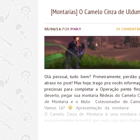
[Montarias] O Camelo Cinza de Uldu
03/04/14
, POR
PINKY
25 COMENTÁ
Olá pessoal, tudo bem? Primeiramente, perdão 
atraso no post! Mas hoje, trago pra vocês informa
preciosas para completar a Operação pente fin
deserto, pegar sua montaria Rédeas do Camelo C
de Montaria e o título Colecionador de Came
Vamos lá?
Apresentação da montar
O Camelo Cinza de Montaria é uma montaria r
exclusivamente terrestre que vem com uma chanc
100% de saque do gigante Dormus. Por o
começar sua caçada? A caçada consiste em uma “
ao tesouro” no deserto de Uldum. O objeti