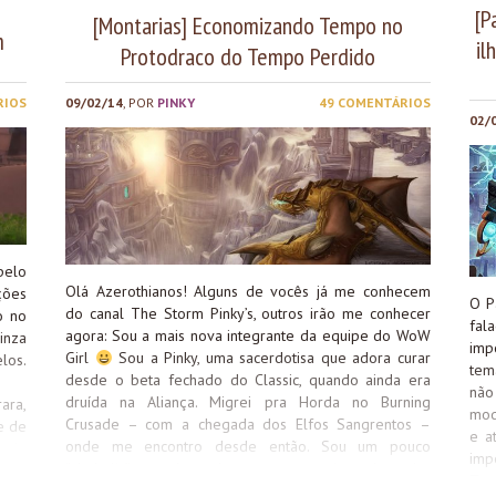
[P
[Montarias] Economizando Tempo no
m
il
Protodraco do Tempo Perdido
RIOS
09/02/14
, POR
PINKY
49 COMENTÁRIOS
02/
pelo
Olá Azerothianos! Alguns de vocês já me conhecem
ções
O P
do canal The Storm Pinky’s, outros irão me conhecer
o no
fal
agora: Sou a mais nova integrante da equipe do WoW
inza
imp
Girl
Sou a Pinky, uma sacerdotisa que adora curar
los.
tem
desde o beta fechado do Classic, quando ainda era
ia:
nã
druída na Aliança. Migrei pra Horda no Burning
ara,
mod
Crusade – com a chegada dos Elfos Sangrentos –
e de
e a
onde me encontro desde então. Sou um pouco
nde
imp
“altaholic” e tenho pelo menos uma de cada: todas
caça
Tro
que podem ser elfas sangrentas, são. E sempre com o
vo é