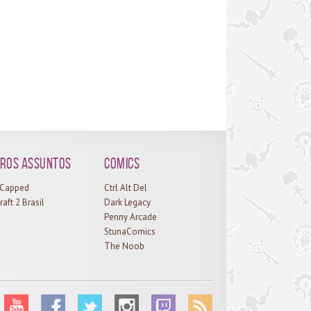
e o conteúdo do novo patch será centralizado, vai
 liberada aos poucos – os jogadores não poderão
ssar a ilha toda logo de cara, em algo similar à
rtura dos portões de Ahn’Qiraj, mas provavelmente
os épico. As partes delas serão liberadas de
rdo com a progressão de sua facção, em uma
écie de “Esforço de Guerra”, em missões relativas
xploração e conquista da Ilha. De acordo com a
gressão da facção, vão...
ros assuntos
Comics
l Capped
Ctrl Alt Del
raft 2 Brasil
Dark Legacy
Penny Arcade
StunaComics
The Noob