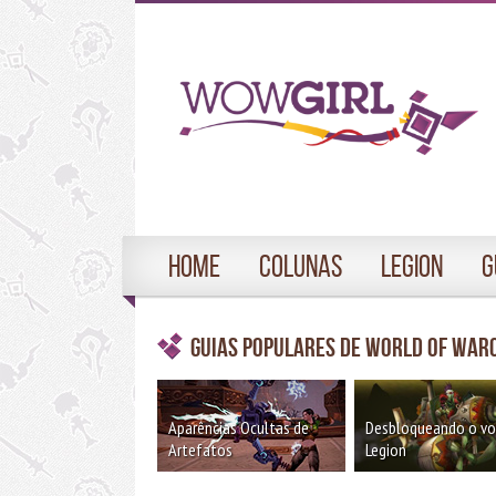
Home
Colunas
Legion
G
Guias Populares de World of War
Aparências Ocultas de
Desbloqueando o v
Artefatos
Legion