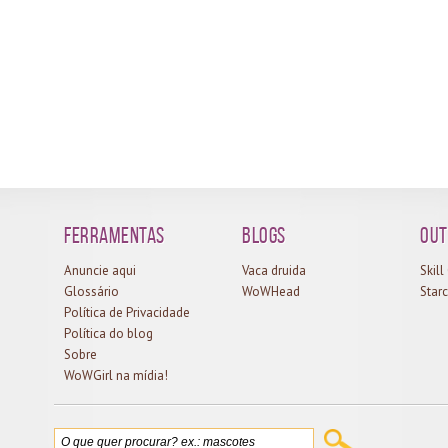
ond
mesmo corte de cabelo (que por acaso, tem o mesmo
elo
ser
nome que o meu na vida real! Será isso um sinal?
ente
ace
hehe). Sou totalmente fissurada por protodracos,
ocê
abe
adoro montarias em geral e estarei aqui,
elos
men
semanalmente, falando sobre como pegar cada uma
e 20
aco
das montarias do jogo~ Para começar com chave de
e de
esp
ouro, nada melhor do que um super guia sobre um...
ada,
à e
r...
pro
Ferramentas
Blogs
Out
Anuncie aqui
Vaca druida
Skil
Glossário
WoWHead
Starc
Política de Privacidade
Política do blog
Sobre
WoWGirl na mídia!