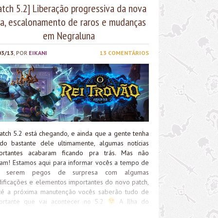
atch 5.2] Liberação progressiva da nova
ha, escalonamento de raros e mudanças
em Negraluna
03/13
, POR
EIKANI
13 COMENTÁRIOS
atch 5.2 está chegando, e ainda que a gente tenha
ado bastante dele ultimamente, algumas notícias
ortantes acabaram ficando pra trás. Mas não
am! Estamos aqui para informar vocês a tempo de
o serem pegos de surpresa com algumas
ificações e elementos importantes do novo patch,
té a próxima manutenção vocês saberão tudo de
ortante que vai acontecer no 5.2
A Ilha do
vão será liberada por partes A Ilha do Trovão,