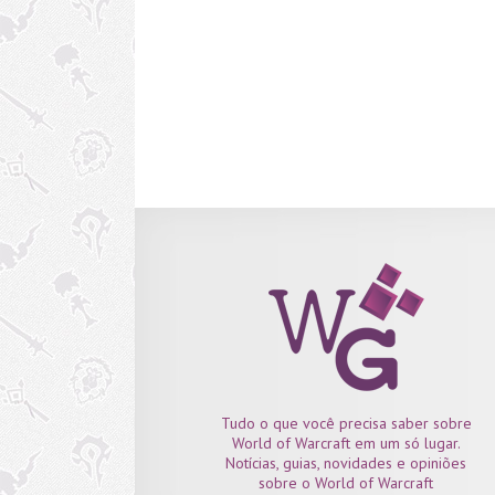
encontrar uma Estátua de Cam
Misteriosa premiada, que irá transportá-lo diretam
pra um mapa especial em Feralas onde v
encontrará o PNJ Dormus, o Colecionador de Cam
que ao ser derrotado em um tempo máximo d
minutos, lhe concede a montaria com uma chanc
cem porcento. O problema é que durante a caç
você irá encontrar diversas estátuas falsas, a não se
Tudo o que você precisa saber sobre
World of Warcraft em um só lugar.
Notícias, guias, novidades e opiniões
sobre o World of Warcraft