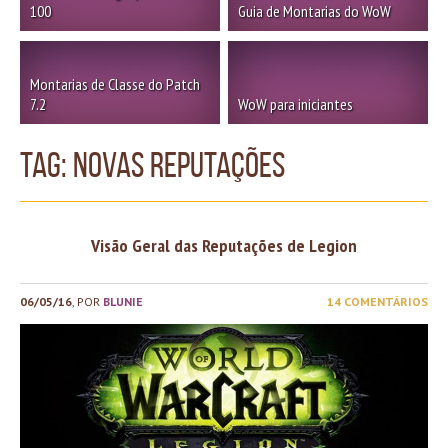
100
Guia de Montarias do WoW
Montarias de Classe do Patch
7.2
WoW para iniciantes
TAG: novas reputações
Visão Geral das Reputações de Legion
06/05/16
, POR
BLUNIE
14 COMENTÁRIOS