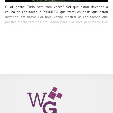
Oi oi, gente! Tudo bem com vocês? Sei que estou devendo a
coluna de reputação e PROMETO que trarei os posts que estou
devendo em breve. Por hoje, venho mostrar as reputações que
possivelmente teremos em Legion para que você já comece a se
preparar para a conquista Broken Isles Diplomat, necessária para
voar na expansão. Conhecendo as facções Os Noctívoros Esses
elfos Filhos da Noite exilados sofrem de abstinência ao serem
separados da Nascente da Noite. Eles são contra a aliança de seu
povo com a Legião e lutam por algum tipo de redenção. Emissário:
Syndras Recompensas Você conseguirá reputação com Os
Noctívoros ao matar monstros de nível 110, através de missões
para a conquista Nightfallen but not Forgotten, em Suramar, ao
completar missões no mundo e ao saquear Nighfallen Insignia dos
baús de tesouro. Essa reputação, diferente de todas as outras
requer um passo adicional. Você começara no nível
Tolerado e precisará completar a sequência...