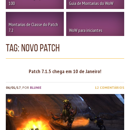
100
Guia de Montarias do WoW
Montarias de Classe do Patch
7.2
WoW para iniciantes
TAG: novo patch
Patch 7.1.5 chega em 10 de Janeiro!
06/01/17
, POR
BLUNIE
12 COMENTÁRIOS