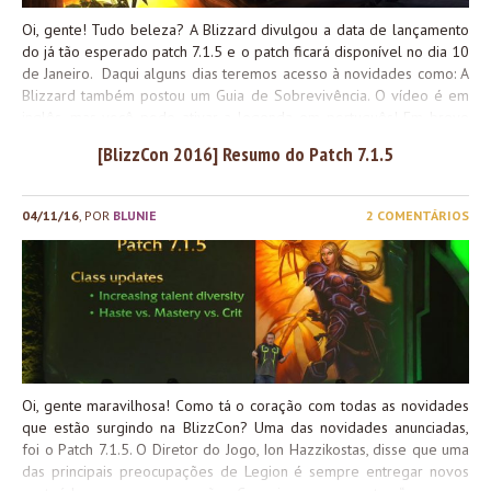
Oi, gente! Tudo beleza? A Blizzard divulgou a data de lançamento
do já tão esperado patch 7.1.5 e o patch ficará disponível no dia 10
de Janeiro. Daqui alguns dias teremos acesso à novidades como: A
Blizzard também postou um Guia de Sobrevivência. O vídeo é em
inglês, mas você pode ativar a legenda em português! Em breve
postaremos as notas do patch 7.1.5. Ansiosos? Bom fim de semana!
[BlizzCon 2016] Resumo do Patch 7.1.5
04/11/16
, POR
BLUNIE
2 COMENTÁRIOS
Oi, gente maravilhosa! Como tá o coração com todas as novidades
que estão surgindo na BlizzCon? Uma das novidades anunciadas,
foi o Patch 7.1.5. O Diretor do Jogo, Ion Hazzikostas, disse que uma
das principais preocupações de Legion é sempre entregar novos