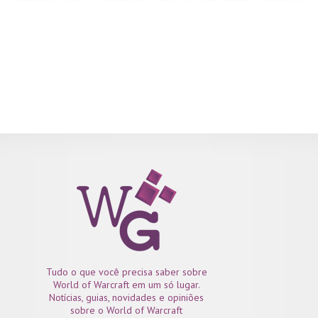
conteúdos para a expansão. Com isso em mente, “pequenos
patches” poderão surgir, antes de algo maior – que é o caso do já
anunciado, Patch 7.2. Várias novidades irão surgir com esse
pequeno patch e abaixo trago um resumo de tudo o que vai vir por
aí! Vamos dar uma checada? O Patch 7.1.5 estará disponível no PTR
logo no fim do evento da BlizzCon, então acredito que logo
poderemos testar algumas coisas por lá! Traremos mais
informações sobre todas essas novidades do Patch, assim que
novas coisas forem divulgadas com mais detalhes! Super beijo!
Tudo o que você precisa saber sobre
World of Warcraft em um só lugar.
Notícias, guias, novidades e opiniões
sobre o World of Warcraft