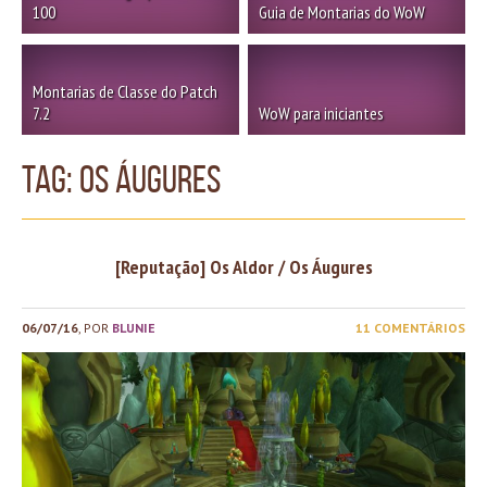
100
Guia de Montarias do WoW
Montarias de Classe do Patch
7.2
WoW para iniciantes
TAG: os áugures
[Reputação] Os Aldor / Os Áugures
06/07/16
, POR
BLUNIE
11 COMENTÁRIOS