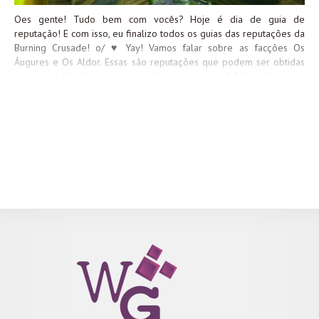
Oes gente! Tudo bem com vocês? Hoje é dia de guia de
reputação! E com isso, eu finalizo todos os guias das reputações da
Burning Crusade! o/ ♥ Yay! Vamos falar sobre as facções Os
Áugures e Os Aldor. Essas são reputações que podem ser obtidas
tanto pela Horda quanto pela Aliança, mas decidi falar sobre elas
em um mesmo artigo por se tratar de facções inimigas. Isso
significa que se você obter reputação com uma delas,
automaticamente você ficará “Odiado” pela outra. É importante ter
em mente que, após escolher a facção a qual você vai se aliar,
você só poderá trocar pela outra quanto atingir nível “Exaltado”
com a facção escolhida primeiro. Vamos ver direitinho como isso
funciona? Vem comigo! Os Aldor Antiga ordem de sacerdotes
draeneis que era liderada por Velen, os Aldor hoje respondem à
Alta-sacerdotisa Ishanah. Servem aos naarus da cidade de
Shattrath, conhecidos como...