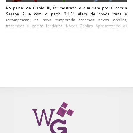
No painel de Diablo III, foi mostrado o que vem por aí com a
Season 2 e com o patch 2.1.2! Além de novos itens e
recompensas, na nova temporada teremos novos goblins,
transmogs e gemas lendárias! Novos Goblins Apresentando os
novos goblins: Gem Hoarder, Odious Collector e Blood Thief.
Novos Transmogs A season 1 trouxe o transmog de elmos e
ombreiras do Conquistador. Na season 2, teremos os transmogs de
botas e calças. Gemas Lendárias Serão introduzidas no jogo novas
gemas focadas em defesa e cura. Veja outras novidades e
recompensas da Season 2: