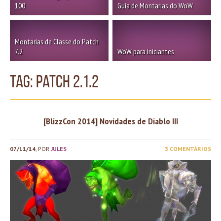
100
Guia de Montarias do WoW
Montarias de Classe do Patch
7.2
WoW para iniciantes
TAG: patch 2.1.2
[BlizzCon 2014] Novidades de Diablo III
07/11/14
, POR
JULES
3 COMENTÁRIOS