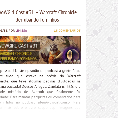
oWGirl Cast #31 – Warcraft Chronicle
derrubando forninhos
02/16
, POR
LINISSA
18 COMENTÁRIOS
 pessoal! Neste episódio do podcast a gente falou
re tudo que estava na prévia do Warcraft
onicle, que teve algumas páginas divulgadas na
ana passada! Deuses Antigos, Zandalaris, Titãs, e o
nde mistério de Azeroth que finalmente foi
elado! Para mandar perguntas ou comentários para
em lidos no podcast:
site@wowgirl.com.br
Para
er mais sobre o livro, clique aqui! Imagens que
entamos durante o podcast: Você pode ouvir o
cast direto aqui no site, ou fazer o download do