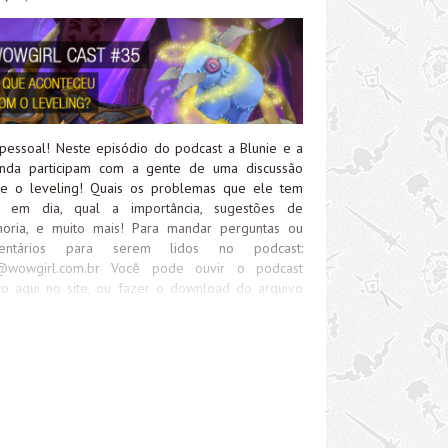
pessoal! Neste episódio do podcast a Blunie e a
nda participam com a gente de uma discussão
re o leveling! Quais os problemas que ele tem
e em dia, qual a importância, sugestões de
horia, e muito mais! Para mandar perguntas ou
entários para serem lidos no podcast:
@wowgirl.com.br
Você pode ouvir o podcast
to aqui no site, ou fazer o download do arquivo
 ouvir quando e onde quiser. Além disso, você
bém pode assinar nosso podcast no Itunes
licando aqui
://media.blubrry.com/wowgirlcast/www.wowgirl.com.br/wp-
ent/uploads/2016/05/ep35-leveling.mp3Podcast:
y in new window | DownloadSubscribe: Apple
asts | RSS