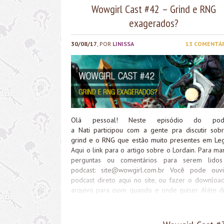
Wowgirl Cast #42 – Grind e RNG
exagerados?
30/08/17
, POR
LINISSA
13 COMENTÁ
Olá pessoal! Neste episódio do podc
a Nati participou com a gente pra discutir sob
grind e o RNG que estão muito presentes em Leg
Aqui o link para o artigo sobre o Lordain. Para ma
perguntas ou comentários para serem lido
podcast:
site@wowgirl.com.br
Você pode ouvi
podcast direto aqui no site, ou fazer o downloa
arquivo para ouvir quando e onde quiser. Além di
você também pode assinar nosso podcast no It
clicando aqu
http://media.blubrry.com/wowgirlcast/wowgirl.com