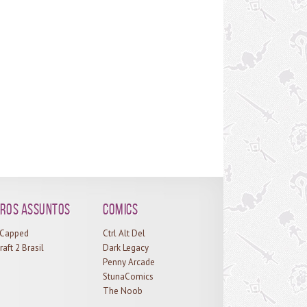
uivo para ouvir quando e onde quiser. Além disso,
ê também pode assinar nosso podcast no Itunes
cando aqui
Versão NÃO EDITADA do youtube:
p://media.blubrry.com/wowgirlcast/wowgirl.com.br/wp-
tent/uploads/2016/02/wowgirl-cast-ep31-
craft-chronicle.mp3Podcast: Play in new window |
nloadSubscribe: Apple Podcasts | RSS
ros assuntos
Comics
l Capped
Ctrl Alt Del
raft 2 Brasil
Dark Legacy
Penny Arcade
StunaComics
The Noob