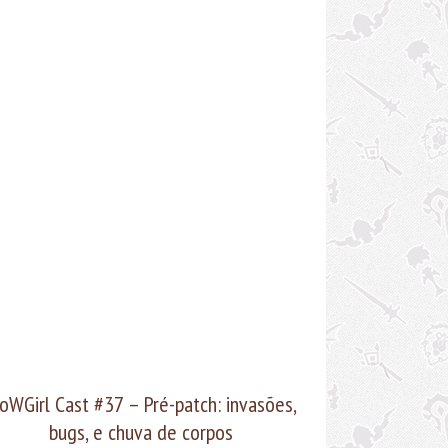
dcast no Itunes clicando aqui
p://media.blubrry.com/wowgirlcast/wowgirl.com.br/wp-
tent/uploads/2017/08/wowgirlcast-
40.mp3Podcast: Play in new window |
nloadSubscribe: Apple Podcasts | RSS
oWGirl Cast #37 – Pré-patch: invasões,
bugs, e chuva de corpos