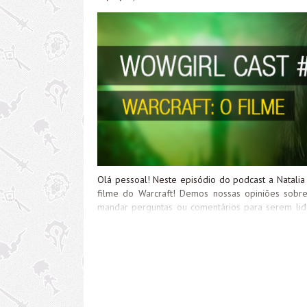
Olá pessoal! Neste episódio do podcast a Natali
filme do Warcraft! Demos nossas opiniões sobre 
mandar perguntas ou comentários para serem lid
direto aqui no site, ou fazer o download do arq
pode assinar nosso pod
http://media.blubrry.com/wowgirlcast/www.wowgi
new window | DownloadSubscribe: Apple Podcasts