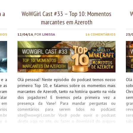
a a
WoWGirl Cast #33 – Top 10: Momentos
W
marcantes em Azeroth
RIOS
12/04/16
, POR
LINISSA
16 COMENTÁRIOS
23/
 e a
Olá pessoal! Neste episódio do podcast temos nosso
Olá
e as
primeiro Top 10, e falamos sobre os momentos mais
sob
oram
marcantes de Azeroth, tanto na história quanto na vida
Chr
alar
dos jogadores! E tivemos pela primeira vez a
sem
r em
presença da Vane! Para mandar perguntas ou
gra
rios
comentários para serem lidos no podcast:
rev
m.br
site@wowgirl.com.br
Você pode ouvir o podcast
ser
ir o
direto aqui no site, ou fazer o download do arquivo
sab
d do
para ouvir quando e onde quiser. Além disso, você
com
sso,
também pode assinar nosso podcast no Itunes
pod