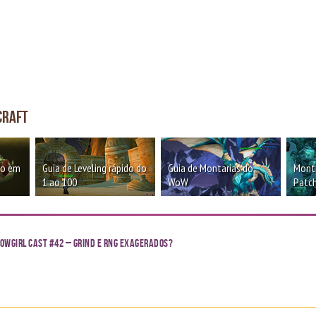
craft
oo em
Guia de Leveling rápido do
Guia de Montarias do
Monta
1 ao 100
WoW
Patch
owgirl Cast #42 – Grind e RNG exagerados?