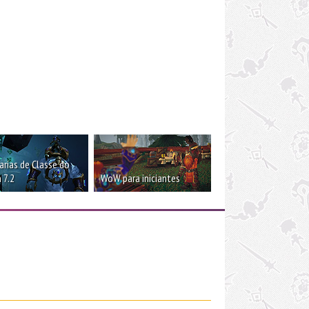
rias de Classe do
 7.2
WoW para iniciantes