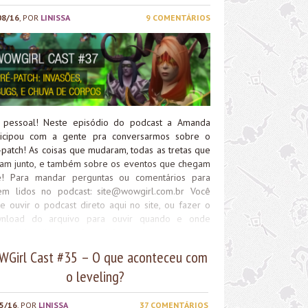
08/16
, POR
LINISSA
9 COMENTÁRIOS
 pessoal! Neste episódio do podcast a Amanda
ticipou com a gente pra conversarmos sobre o
-patch! As coisas que mudaram, todas as tretas que
ram junto, e também sobre os eventos que chegam
e! Para mandar perguntas ou comentários para
em lidos no podcast:
site@wowgirl.com.br
Você
e ouvir o podcast direto aqui no site, ou fazer o
nload do arquivo para ouvir quando e onde
ser. Além disso, você também pode assinar nosso
dcast no Itunes clicando aqui
Girl Cast #35 – O que aconteceu com
p://media.blubrry.com/wowgirlcast/wowgirl.com.br/wp-
o leveling?
tent/uploads/2016/08/wowgirlcast-ep37-pre-
tch.mp3Podcast: Play in new window |
nloadSubscribe: Apple Podcasts | RSS
5/16
, POR
LINISSA
37 COMENTÁRIOS