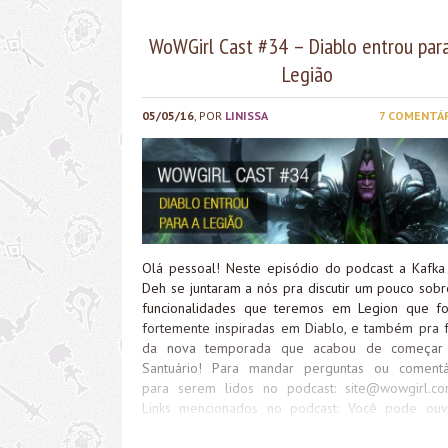
WoWGirl Cast #34 – Diablo entrou par
Legião
05/05/16
, POR
LINISSA
7 COMENTÁ
Olá pessoal! Neste episódio do podcast a Kafka
Deh se juntaram a nós pra discutir um pouco sobr
funcionalidades que teremos em Legion que f
fortemente inspiradas em Diablo, e também pra f
da nova temporada que acabou de começa
Santuário! Para mandar perguntas ou comentá
para serem lidos no podcast:
site@wowgirl.co
Links mencionados no podcast: Você pode ouv
podcast direto aqui no site, ou fazer o downloa
arquivo para ouvir quando e onde quiser. Além di