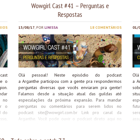
Wowgirl Cast #41 – Perguntas e
Respostas
RIOS
15/08/17
, POR
LINISSA
18 COMENTÁRIOS
01/
ast
Olá pessoal! Neste episódio do podcast
Ol
re o
a Arganthe participou com a gente pra respondermos
a A
ion.
perguntas diversas que vocês enviaram pra gente!
sob
ndar
Falamos desde a situação atual das guildas até
sit
s no
especulações da próxima expansão. Para mandar
esp
r o
perguntas ou comentários para serem lidos no
fut
d do
podcast:
site@wowgirl.com.br
Link pro canal da
ser
sso,
Arganthe. Você pode ouvir o podcast direto aqui no
ass
unes
site, ou fazer o download do arquivo para ouvir
pod
i
quando e onde quiser. Além disso, você também pode
dow
.br/wp-
assinar nosso podcast no Itunes clicando aqui
qui