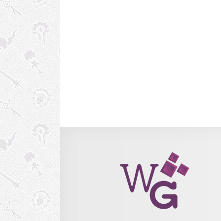
você também pode assinar nosso podcast no It
clicando aqu
http://media.blubrry.com/wowgirlcast/wowgirl.com
content/uploads/2016/05/ep34-diablo.mp3Podcas
Play in new window | DownloadSubscribe: A
Podcasts | RSS