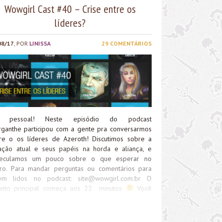
Wowgirl Cast #40 – Crise entre os
líderes?
08/17
, POR
LINISSA
29 COMENTÁRIOS
á pessoal! Neste episódio do podcast
rganthe participou com a gente pra conversarmos
re o os líderes de Azeroth! Discutimos sobre a
uação atual e seus papéis na horda e aliança, e
eculamos um pouco sobre o que esperar no
uro. Para mandar perguntas ou comentários para
em lidos no podcast:
site@wowgirl.com.br
O
unto principal começa aos 22 minutos
Você
e ouvir o podcast direto aqui no site, ou fazer o
nload do arquivo para ouvir quando e onde
ser. Além disso, você também pode assinar nosso