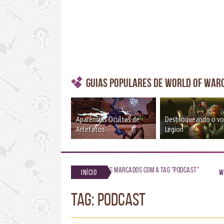
Guias Populares de World of War
Aparências Ocultas de
Desbloqueando o v
Artefatos
Legion
Posts marcados com a tag "podcast"
Início
W
TAG: podcast