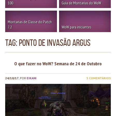
100
Guia de Montarias do WoW
Montarias de Classe do Patch
7.2
WoW para iniciantes
TAG: ponto de invasão argus
O que fazer no WoW? Semana de 24 de Outubro
24/10/17
, POR
EIKANI
5 COMENTÁRIOS