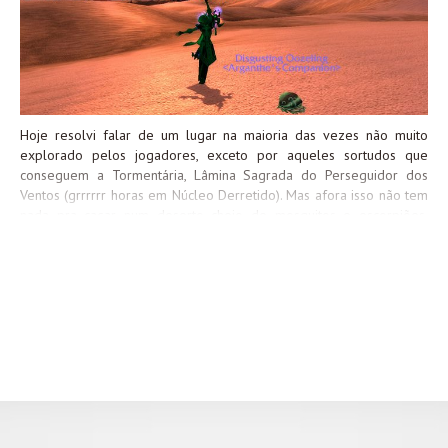
Hoje resolvi falar de um lugar na maioria das vezes não muito
explorado pelos jogadores, exceto por aqueles sortudos que
conseguem a Tormentária, Lâmina Sagrada do Perseguidor dos
Ventos (grrrrrr horas em Núcleo Derretido). Mas afora isso não tem
nada pra caçar num deserto cheio de mosquitos e escorpiões,
certo? ERRADO. Silithus hoje tem alguns dos itens mais procurados
no jogo, que são excelentes para players antigos e players novos.
Como assim? Sacola Gosmenta Silithus é cheia de mobs de vários
tipos, que dropam um monte de coisas inúteis e… sacolas
gosmentas. Existem dois tipos de mobs lá que dropam essas
sacolinhas: os Dragatracas e Dragasmagas. Cada um desses mobs
tem chance de 8% de dropar esas sacola, e nela, dentre várias
plantas e itens cinzas, pode vir uma Gosmícula Nojenta, mascote
extremamente raro e sempre procurado na Casa de Leilões (eu
juro que peguei um monte de saquinhos pra mostrar pra vocês
algum deles com o mascote...