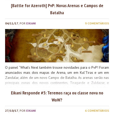
canal no youtube pra não perder nenhuma atualização! E se
[Battle for Azeroth] PvP: Novas Arenas e Campos de
possível, agradeço se puder ajudar a divulgar, comentar, dar likes e
mandar amor também ajudam muito, mesmo! Happy patch day pra
Batalha
todo mundo!
04/11/17
, POR
EIKANI
9 COMENTÁRIOS
O painel “What’s Next também trouxe novidades para o PvP! Foram
anunciados mais dois mapas de Arena, um em Kul’Tiras e um em
Zandalar, além de um novo Campo de Batalha. As arenas serão nas
principais zonas dos novos continentes, Tiragarde e Zuldazar, e
ainda não tiveram mais detalhes revelados. Já o campo de batalha,
Eikani Responde #5: Teremos raça ou classe nova no
Costa Fervilhante, teve mais detalhes revelados, incluindo seu
mapa! A Costa Fervilhante se localiza em Silithus – porque né, tem
WoW?
nada acontecendo por lá agora, né? – e o objetivo do Campo de
Batalha é conseguir dominar todos os pontos de Azerita que
27/10/17
, POR
EIKANI
6 COMENTÁRIOS
aparecerem na superfície, mantendo controle dos pontos como na