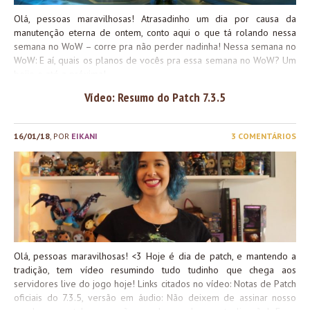
Olá, pessoas maravilhosas! Atrasadinho um dia por causa da
manutenção eterna de ontem, conto aqui o que tá rolando nessa
semana no WoW – corre pra não perder nadinha! Nessa semana no
WoW: E aí, quais os planos de vocês pra essa semana no WoW? Um
beijo e até a próxima!
Vídeo: Resumo do Patch 7.3.5
16/01/18
, POR
EIKANI
3 COMENTÁRIOS
Olá, pessoas maravilhosas! <3 Hoje é dia de patch, e mantendo a
tradição, tem vídeo resumindo tudo tudinho que chega aos
servidores live do jogo hoje! Links citados no vídeo: Notas de Patch
oficiais do 7.3.5, versão em áudio: Não deixem de assinar nosso