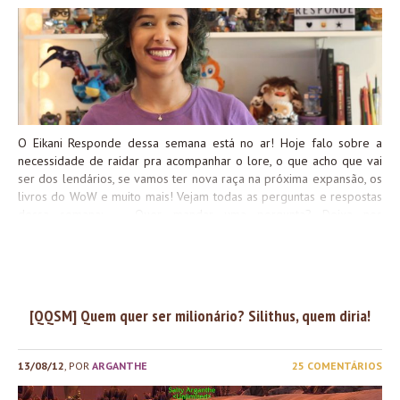
Bacia Arathi, mas com um diferencial: esses pontos aparecem e
desaparecem de acordo com o tempo, sendo que apenas 3 dos
pontos mostrados no mapa estarão ativos simultaneamente – então
será importante definir a estratégia do time em relação à segurar
os pontos já...
O Eikani Responde dessa semana está no ar! Hoje falo sobre a
necessidade de raidar pra acompanhar o lore, o que acho que vai
ser dos lendários, se vamos ter nova raça na próxima expansão, os
livros do WoW e muito mais! Vejam todas as perguntas e respostas
dessa semana: Quer mandar uma pergunta? Deixa nos
comentários, use a #EikaniResponde no twitter ou manda pra
site@wowgirl.com.br
com o título “Eikani responde”! =D Links
citados: Um beijo, e até a próxima!
[QQSM] Quem quer ser milionário? Silithus, quem diria!
13/08/12
, POR
ARGANTHE
25 COMENTÁRIOS