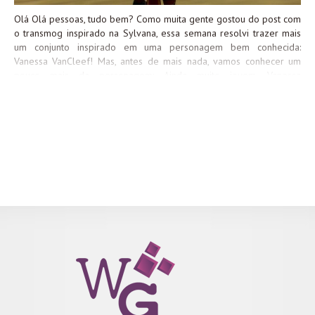
Olá Olá pessoas, tudo bem? Como muita gente gostou do post com
o transmog inspirado na Sylvana, essa semana resolvi trazer mais
um conjunto inspirado em uma personagem bem conhecida:
Vanessa VanCleef! Mas, antes de mais nada, vamos conhecer um
pouco mais da personagem: Ainda muito jovem, Vanessa
testemunhou a morte do pai, Edwin VanCleef, o então lider dos
Défias. Desde então, Vanessa tomou para si o comando da
irmandade e anseia por vingança contra Ventobravo, tramando
planos sórdidos por entre os sombrios corredores da fortaleza
Défias, nas Minas Mortas. Ou seja, a moça aí é bem sangue no zóio
=P Aliás, se quiserem conhecer um pouco mais da lore do Edwin e
da Vanessa (e saber mais sobre a origem dos Défias em geral), não
deixem de dar uma conferida nesse post da Lianne! Agora bora
montar esse conjunto! Primeiro vamos dar uma olhada na dona
Vanessa: A boa noticia...