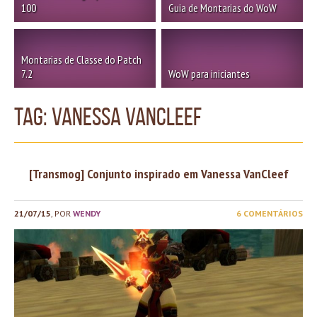
100
Guia de Montarias do WoW
Montarias de Classe do Patch
7.2
WoW para iniciantes
TAG: vanessa vancleef
[Transmog] Conjunto inspirado em Vanessa VanCleef
21/07/15
, POR
WENDY
6 COMENTÁRIOS