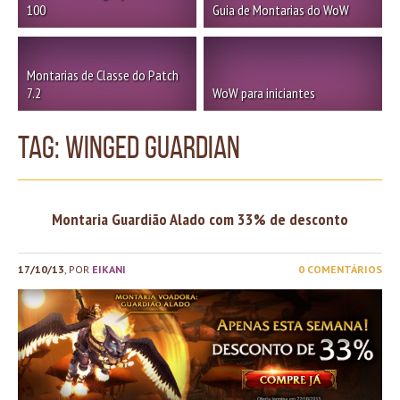
100
Guia de Montarias do WoW
Montarias de Classe do Patch
7.2
WoW para iniciantes
TAG: winged guardian
Montaria Guardião Alado com 33% de desconto
17/10/13
, POR
EIKANI
0 COMENTÁRIOS