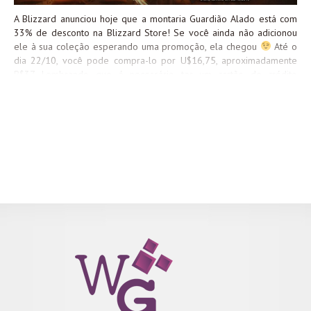
A Blizzard anunciou hoje que a montaria Guardião Alado está com
33% de desconto na Blizzard Store! Se você ainda não adicionou
ele à sua coleção esperando uma promoção, ela chegou
Até o
dia 22/10, você pode compra-lo por U$16,75, aproximadamente
R$37. Lembrando que é necessário ter um cartão de crédito
internacional para fazer a compra, e para acessar direto a página
de compra dele, basta clicar aqui. P.S.: Tô aceitando de presente
também