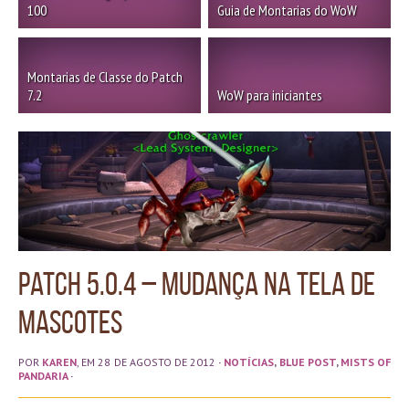
100
Guia de Montarias do WoW
Montarias de Classe do Patch
7.2
WoW para iniciantes
Patch 5.0.4 – Mudança na tela de
Mascotes
POR
KAREN
, EM 28 DE AGOSTO DE 2012
·
NOTÍCIAS
,
BLUE POST
,
MISTS OF
PANDARIA
·