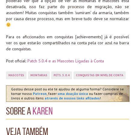
poderão ver que a opção de ver as montarias e mascotes está
desativada, isso faz parte do processo de migração, não se
assustem! Muitas conquistas também ‘sumiram’ da armaria, também
por causa desse processo, mas em breve tudo deve se normalizar
Para os aficcionados em conquistas [achievements] já é possível
ver os que estarão compartilhados na conta pela cor azul na barra
de conquistas.
Post oficial:
Patch 5.0.4 e as Mascotes Ligadas à Conta
MASCOTES
MONTARIAS
PETS. 5.0.4
CONQUISTAS EM NIVEL DE CONTA
Gostou desse post ou ele te ajudou de alguma forma? Considere se
tornar nosso
Patreon
, fazer
uma doação única
ou fazer compras de
livros e outros itens
através de nossos links afiliados
!
Sobre a
Karen
Veja também