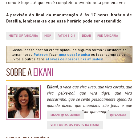
como é hoje até que você complete o evento pela primeira vez.
A previsão do final da manutenção é às 17 horas, horário de
Brasília, lembrem-se que esse horário pode ser estendido.
MISTS OF PANDARIA
MOP
PATCH 5.0.4
EIKANI
PRÉ-PANDARIA
Gostou desse post ou ele te ajudou de alguma forma? Considere se
tornar nosso
Patreon
, fazer
uma doação única
ou fazer compras de
livros e outros itens
através de nossos links afiliados
!
Sobre a
Eikani
Eikani
, a vaca que vira urso, que vira coruja, que
vira peixe-boi, que vira tigre, que vira
passarinho, que se sente pessoalmente ofendida
quando dizem que moonkins são feios e que
spama moonfire melhor que ninguém.
EIKANI @ GOLDRINN
@FLAALVES
VER TODOS OS POSTS DA EIKANI