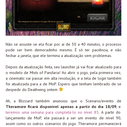
Não se assuste se ela ficar por aí de 30 a 40 minutos, o processo
pode ser bem demoradinho mesmo. É só ter paciência, e não
fechar a janela, que ele termina a atualização sem problemas.
Depois da atualização feita, seu launcher já vai ficar atualizado para
o modelo de Mists of Pandaria! Ao abrir o jogo, pela primeira vez,
a cinematic vai passar em alta resolução, e a tela de login também
foi atualizada para a de MoP. Espero que tenham lembrado de se
despedir do Deathwing ontem
Ah, a Blizzard também anunciou que o Scenario/evento de
Theramore ficará disponível apenas a partir do dia 18/09
, e
teremos uma semana para completá-lo no nível 85
. A partir do
lançamento de MoP, ele passará a ser um evento de nível 90,
assim como os outros scenarios do jogo. Theramore permanecerá