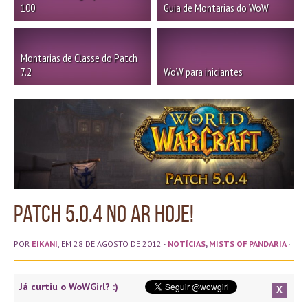
100
Guia de Montarias do WoW
Montarias de Classe do Patch
7.2
WoW para iniciantes
Patch 5.0.4 no ar hoje!
POR
EIKANI
, EM 28 DE AGOSTO DE 2012
·
NOTÍCIAS
,
MISTS OF PANDARIA
·
Já curtiu o WoWGirl? :)
X