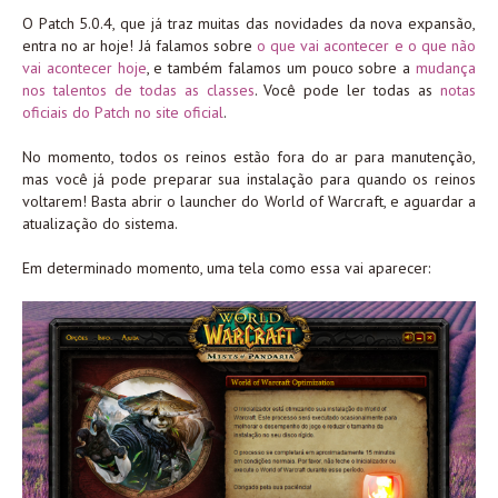
O Patch 5.0.4, que já traz muitas das novidades da nova expansão,
entra no ar hoje! Já falamos sobre
o que vai acontecer e o que não
vai acontecer hoje
, e também falamos um pouco sobre a
mudança
nos talentos de todas as classes
. Você pode ler todas as
notas
oficiais do Patch no site oficial
.
No momento, todos os reinos estão fora do ar para manutenção,
mas você já pode preparar sua instalação para quando os reinos
voltarem! Basta abrir o launcher do World of Warcraft, e aguardar a
atualização do sistema.
Em determinado momento, uma tela como essa vai aparecer: