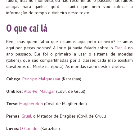
futuro, mas no momento, eu não recomendo o passeio nas raides
antigas para ganhar gold – tanto que nem vou colocar a
informação de tempo e dinheiro neste texto.
O que cai lá
Bem, mas quem falou que estamos aqui pelo dinheiro? Estamos
aqui por peças bonitas! A Lorie já havia falado sobre o
Tier 4
no
ano passado. Ele foi o primeiro a usar o sistema de moedas
(tokens), que são compartilhadas por 3 classes cada (não existiam
Cavaleiros da Morte na época). As moedas caem nestes chefes:
Cabeça
:
Príncipe Malquezaar
(Karazhan)
Ombros:
Alto-Rei Maulgar
(Covil de Gruul)
Torso
:
Magtheridon
(Covil de Magtheridon)
Pernas
:
Gruul
, o Matador de Dragões (Covil de Gruul)
Luvas
:
O Curador
(Karazhan)