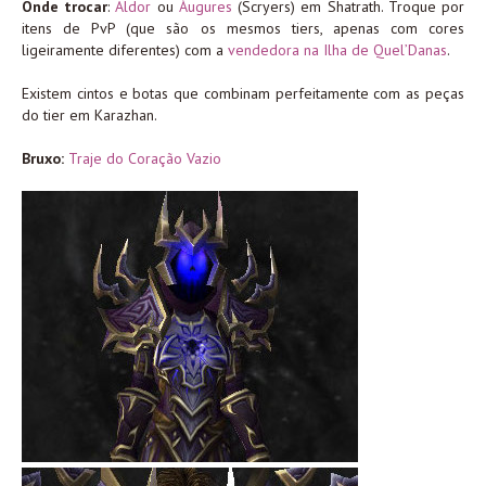
Onde trocar
:
Aldor
ou
Áugures
(Scryers) em Shatrath. Troque por
itens de PvP (que são os mesmos tiers, apenas com cores
ligeiramente diferentes) com a
vendedora na Ilha de Quel’Danas
.
Existem cintos e botas que combinam perfeitamente com as peças
do tier em Karazhan.
Bruxo:
Traje do Coração Vazio