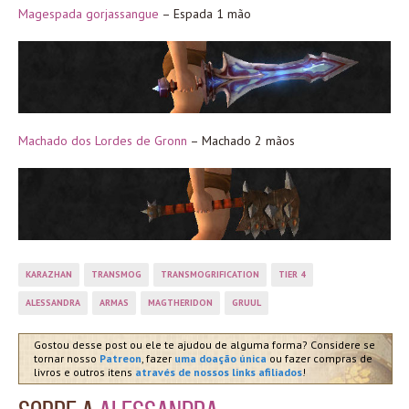
Magespada gorjassangue
– Espada 1 mão
Machado dos Lordes de Gronn
– Machado 2 mãos
KARAZHAN
TRANSMOG
TRANSMOGRIFICATION
TIER 4
ALESSANDRA
ARMAS
MAGTHERIDON
GRUUL
Gostou desse post ou ele te ajudou de alguma forma? Considere se
tornar nosso
Patreon
, fazer
uma doação única
ou fazer compras de
livros e outros itens
através de nossos links afiliados
!