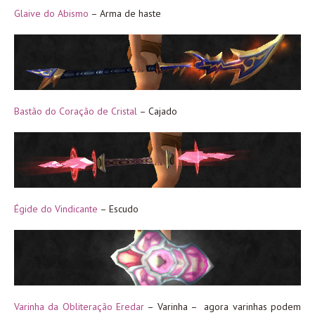
Glaive do Abismo
– Arma de haste
Bastão do Coração de Cristal
– Cajado
Égide do Vindicante
– Escudo
Varinha da Obliteração Eredar
– Varinha – agora varinhas podem