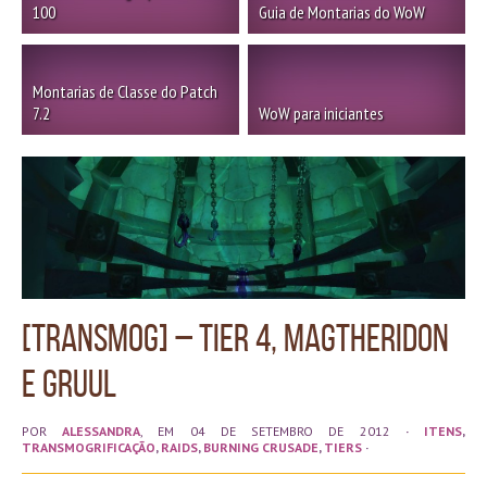
100
Guia de Montarias do WoW
Montarias de Classe do Patch
7.2
WoW para iniciantes
[Transmog] – Tier 4, Magtheridon
e Gruul
POR
ALESSANDRA
, EM 04 DE SETEMBRO DE 2012
·
ITENS
,
TRANSMOGRIFICAÇÃO
,
RAIDS
,
BURNING CRUSADE
,
TIERS
·