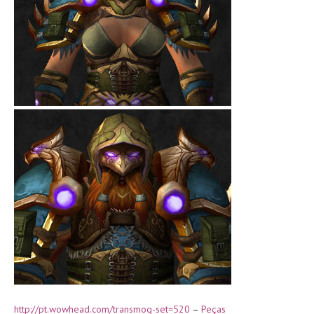
http://pt.wowhead.com/transmog-set=520
–
Peças