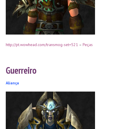
http://pt.wowhead.com/transmog-set=521
–
Peças
Guerreiro
Aliança