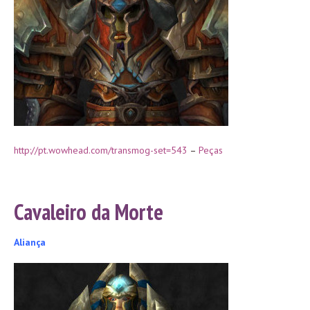
http://pt.wowhead.com/transmog-set=543
–
Peças
Cavaleiro da Morte
Aliança