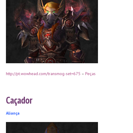
http://pt.wowhead.com/transmog-set=675
–
Peças
Caçador
Aliança