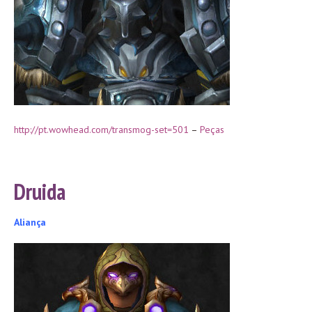
http://pt.wowhead.com/transmog-set=501
–
Peças
Druida
Aliança