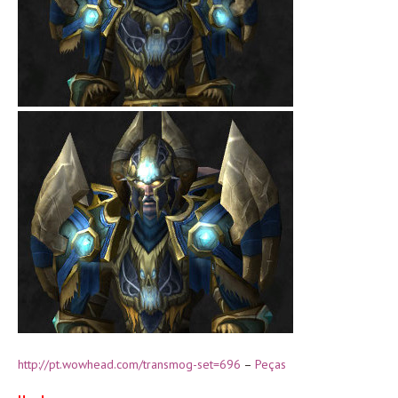
http://pt.wowhead.com/transmog-set=696
–
Peças