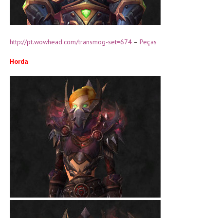
http://pt.wowhead.com/transmog-set=674
–
Peças
Horda