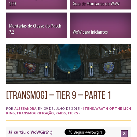
100
Guia de Montarias do WoW
Montarias de Classe do Patch
7.2
WoW para iniciantes
[Transmog] – Tier 9 – parte 1
POR
ALESSANDRA
, EM 09 DE JULHO DE 2013
·
ITENS
,
WRATH OF THE LICH
KING
,
TRANSMOGRIFICAÇÃO
,
RAIDS
,
TIERS
·
Já curtiu o WoWGirl? :)
X