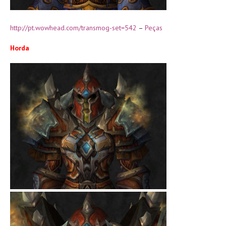
http://pt.wowhead.com/transmog-set=542
–
Peças
Horda