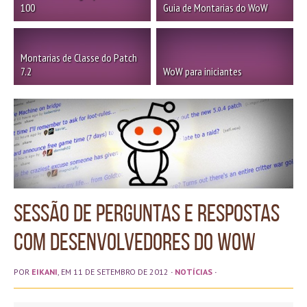
100
Guia de Montarias do WoW
Montarias de Classe do Patch
7.2
WoW para iniciantes
Sessão de perguntas e respostas
com desenvolvedores do WoW
POR
EIKANI
, EM 11 DE SETEMBRO DE 2012
·
NOTÍCIAS
·