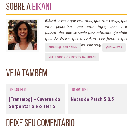
Sobre a
Eikani
Eikani
, a vaca que vira urso, que vira coruja, que
vira peixe-boi, que vira tigre, que vira
passarinho, que se sente pessoalmente ofendida
quando dizem que moonkins são feios e que
spama moonfire melhor que ninguém.
EIKANI @ GOLDRINN
@FLAALVES
VER TODOS OS POSTS DA EIKANI
Veja também
Post Anterior
Próximo Post
[Transmog] – Caverna do
Notas do Patch 5.0.5
Serpentário e o Tier 5
Deixe seu comentário