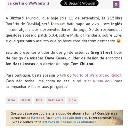
Já curtiu o WoWGirl? :)
X
A Blizzard anunciou que hoje [dia 11 de setembro], às 21:30hrs
[horário de Brasília], será feito um bate papo ao vivo –
em inglês
– com alguns dos desenvolvedores do jogo. Serão respondidas
questões sobre o patch 5.0.4, sobre Mists of Pandaria, sobre Lore,
e qualquer outro assunto que os hosts considerarem pertinente
Estarão presentes o líder de design de sistemas
Greg Street
, líder
de design de missões
Dave Kosak
, o líder de design de encontros
Ion Hazzikostas
e o diretor de jogo
Tom Chilton.
Para participar, basta acessar o link do
World of Warcraft no Reddit
.
Caso não tenha uma conta no site, é só
criar a sua aqui
para
acompanhar e fazer suas perguntas!
WOW
PATCH
MOP
BATE PAPO
5.0.4
Gostou desse post ou ele te ajudou de alguma forma? Considere se
tornar nosso
Patreon
, fazer
uma doação única
ou fazer compras de
livros e outros itens
através de nossos links afiliados
!