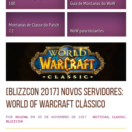
100
Guia de Montarias do WoW
Montarias de Classe do Patch
7.2
WoW para iniciantes
[BlizzCon 2017] Novos servidores:
World of Warcraft Clássico
POR
MILENA
, EM 03 DE NOVEMBRO DE 2017
·
NOTÍCIAS
,
CLASSIC
,
BLIZZCON
·