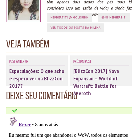
têm apenas dois dedos dos pés (pois já
considera isso um estilo de vida) e ainda faz
cara feia quando recebe convites para ir arena.
NEPHERTITI @ GOLDRINN
@MI_NEPHERTITI
VER TODOS OS POSTS DA MILENA
Veja também
Post Anterior
Próximo Post
Especulações: O que acho
[BlizzCon 2017] Nova
e espero ver na BlizzCon
Expansão – World of
2017?
Warcraft: Battle for
Azeroth
Deixe seu comentário