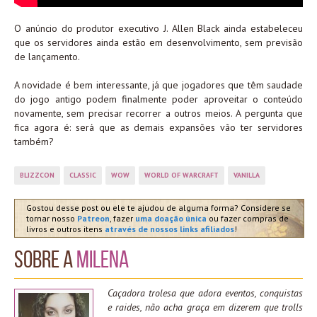
O anúncio do produtor executivo J. Allen Black ainda estabeleceu
que os servidores ainda estão em desenvolvimento, sem previsão
de lançamento.
A novidade é bem interessante, já que jogadores que têm saudade
do jogo antigo podem finalmente poder aproveitar o conteúdo
novamente, sem precisar recorrer a outros meios. A pergunta que
fica agora é: será que as demais expansões vão ter servidores
também?
BLIZZCON
CLASSIC
WOW
WORLD OF WARCRAFT
VANILLA
Gostou desse post ou ele te ajudou de alguma forma? Considere se
tornar nosso
Patreon
, fazer
uma doação única
ou fazer compras de
livros e outros itens
através de nossos links afiliados
!
Sobre a
Milena
Caçadora trolesa que adora eventos, conquistas
e raides, não acha graça em dizerem que trolls