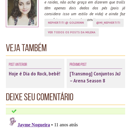
e raides, não acha graça em dizerem que trolls
têm apenas dois dedos dos pés (pois já
considera isso um estilo de vida) e ainda faz
cara feia quando recebe convites para ir arena.
NEPHERTITI @ GOLDRINN
@MI_NEPHERTITI
VER TODOS OS POSTS DA MILENA
Veja também
Post Anterior
Próximo Post
Hoje é Dia do Rock, bebê!
[Transmog] Conjuntos JxJ
– Arena Season 8
Deixe seu comentário